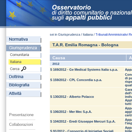
sei in Giurisprudenza / Italiana /
Tribunali Amministrativi R
T.A.R. Emilia Romagna - Bologna
Causa
A
2012
S 169/2012 - Ge Medical Systems Italia s.p.a.
Appa
Conc
di p
S 159/2012 - CPL Concordia s.p.a.
risp
qual
Gara
dell
S 130/2012 - Alberto Polacco
indi
Appl
tutti
Appa
S 106/2012 - Mer Mec S.p.A.
aggi
Presentazione
cert
Appa
S 104/2012 - Eredi Giuseppe Mercuri S.p.A.
l'im
Collaborazioni
Appa
S 91/2012 - Consorzio di Iniziative Sociali
Irri