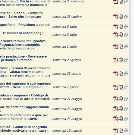
sclusione - 3. Plichi e documenti
sentenza 2 novembre
nza ove di fatto sia mancata la
eriore ad un anno - Computo
ratto - Salvo che il mancato
sentenza 26 ottobre
specifiche - Previsione a pena di
sentenza 8 luglio
ta - E' ammessa anche per gli
sentenza 8 luglio
ecorrenza termini impugnativa:
- Assegnazione punteggio:
sentenza 1 luglio
neità dei presupposti e
ella prestazione - Deve essere
 periodica di farmaci -
sentenza 23 giugno
azione - Termini di presentazione
giosa - Valutazione mediante
sentenza 23 giugno
dicazione del punteggio minimo e
one dei punteggi e sub punteggi
 offerte - Nessun margine di
sentenza 7 giugno
erifica a campione - Obbligo di
 sostitutiva di atto di notorietà
sentenza 27 maggio
ne da parte dell'aggiudicataria
sentenza 26 maggio
à
vieto di partecipare a gare per
amenti “diretti” di servizi
sentenza 24 maggio
ibilità - Giudizio di congruità
 richiede motivazione puntuale -
sentenza 18 maggio