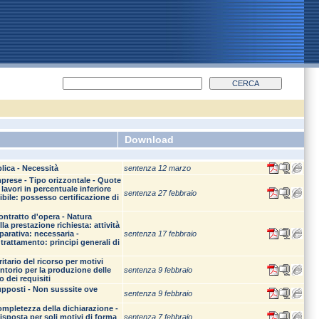
Download
lica - Necessità
sentenza 12 marzo
prese - Tipo orizzontale - Quote
avori in percentuale inferiore
sentenza 27 febbraio
ibile: possesso certificazione di
ontratto d'opera - Natura
a prestazione richiesta: attività
parativa: necessaria -
sentenza 17 febbraio
trattamento: principi generali di
itario del ricorso per motivi
entorio per la produzione delle
sentenza 9 febbraio
o dei requisiti
supposti - Non susssite ove
sentenza 9 febbraio
completezza della dichiarazione -
disposta per soli motivi di forma
sentenza 7 febbraio