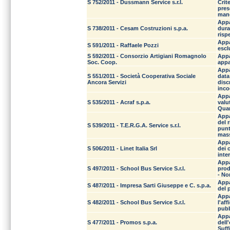
S 752/2011 - Dussmann Service s.r.l.
Crit
pres
man
Appa
S 738/2011 - Cesam Costruzioni s.p.a.
dura
risp
Appa
S 591/2011 - Raffaele Pozzi
escl
S 592/2011 - Consorzio Artigiani Romagnolo
Appa
Soc. Coop.
appa
Appa
S 551/2011 - Società Cooperativa Sociale
data
Ancora Servizi
disc
inco
Appa
S 535/2011 - Acraf s.p.a.
valu
Quan
Appa
del 
S 539/2011 - T.E.R.G.A. Service s.r.l.
punt
mas
Appa
S 506/2011 - Linet Italia Srl
dei 
inte
Appa
S 497/2011 - School Bus Service S.r.l.
prod
- No
Appa
S 487/2011 - Impresa Sarti Giuseppe e C. s.p.a.
del 
Appa
S 482/2011 - School Bus Service S.r.l.
l'af
pubb
Appa
S 477/2011 - Promos s.p.a.
dell
Suff