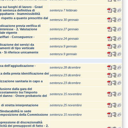
a sui luoghi di lavoro - Gravi
i sentenza definitiva di
sentenza 7 febbraio
Appaltante - Inammissibilità
 rispetto a quanto prescritto dal
sentenza 30 gennaio
dicazione previa verifica di
interesse - 2. Valutazione
sentenza 27 gennaio
iale vigente
ariffari - Conseguenze -
sentenza 24 gennaio
cazione dei servizi da
sentenza 9 gennaio
menti di tipo verticale
 - Si riferisce unicamente
sentenza 9 gennaio
ca dell'aggiudicazione -
sentenza 28 dicembre
a della previa identificazione dei
sentenza 23 dicembre
rizzazione sanitaria in capo a
sentenza 23 dicembre
clusione dalla gara del
scostamento tra l'importo
sentenza 15 novembre
del danno - Onere probatorio del
 di stretta interpretazione
sentenza 25 novembre
 Sindacabilità in sede
2. Composizione della Commissione
sentenza 15 novembre
espressione di discrezionalità
icità dei presupposti di fatto - 2.