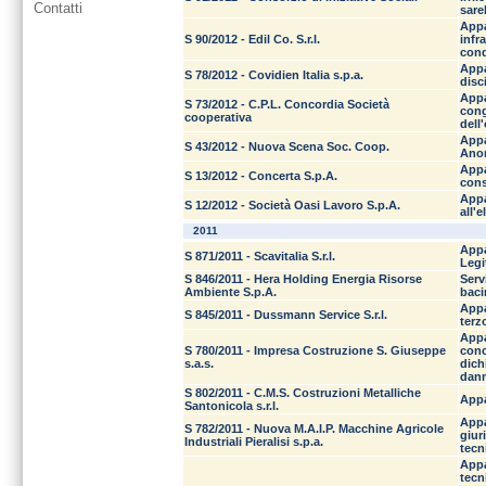
Contatti
sare
Appa
S 90/2012 - Edil Co. S.r.l.
infr
cond
Appa
S 78/2012 - Covidien Italia s.p.a.
disc
Appa
S 73/2012 - C.P.L. Concordia Società
cong
cooperativa
dell
Appa
S 43/2012 - Nuova Scena Soc. Coop.
Anom
Appa
S 13/2012 - Concerta S.p.A.
cons
Appa
S 12/2012 - Società Oasi Lavoro S.p.A.
all'
2011
Appa
S 871/2011 - Scavitalia S.r.l.
Legi
S 846/2011 - Hera Holding Energia Risorse
Serv
Ambiente S.p.A.
bacin
Appa
S 845/2011 - Dussmann Service S.r.l.
terz
Appa
S 780/2011 - Impresa Costruzione S. Giuseppe
conc
s.a.s.
dich
dann
S 802/2011 - C.M.S. Costruzioni Metalliche
Appa
Santonicola s.r.l.
Appa
S 782/2011 - Nuova M.A.I.P. Macchine Agricole
giur
Industriali Pieralisi s.p.a.
tecn
Appa
tecn