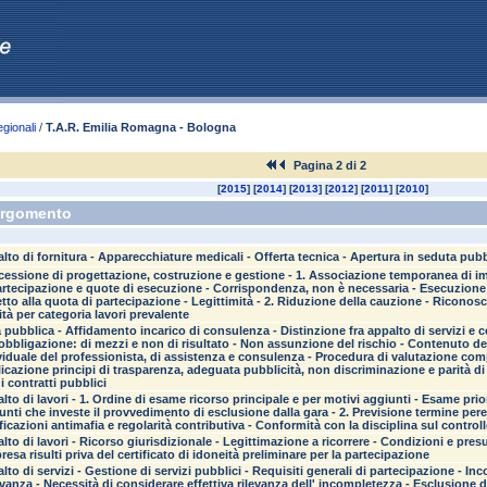
egionali
/
T.A.R. Emilia Romagna - Bologna
Pagina 2 di 2
[
2015
] [
2014
] [
2013
] [
2012
] [
2011
] [
2010
]
rgomento
lto di fornitura - Apparecchiature medicali - Offerta tecnica - Apertura in seduta pubb
essione di progettazione, costruzione e gestione - 1. Associazione temporanea di im
artecipazione e quote di esecuzione - Corrispondenza, non è necessaria - Esecuzione l
etto alla quota di partecipazione - Legittimità - 2. Riduzione della cauzione - Riconosc
ità per categoria lavori prevalente
 pubblica - Affidamento incarico di consulenza - Distinzione fra appalto di servizi e c
'obbligazione: di mezzi e non di risultato - Non assunzione del rischio - Contenuto dell
viduale del professionista, di assistenza e consulenza - Procedura di valutazione com
icazione principi di trasparenza, adeguata pubblicità, non discriminazione e parità di 
 i contratti pubblici
lto di lavori - 1. Ordine di esame ricorso principale e per motivi aggiunti - Esame prior
unti che investe il provvedimento di esclusione dalla gara - 2. Previsione termine per
ificazioni antimafia e regolarità contributiva - Conformità con la disciplina sul controll
lto di lavori - Ricorso giurisdizionale - Legittimazione a ricorrere - Condizioni e pre
presa risulti priva del certificato di idoneità preliminare per la partecipazione
lto di servizi - Gestione di servizi pubblici - Requisiti generali di partecipazione - In
levanza - Necessità di considerare effettiva rilevanza dell' incompletezza - Esclusione 