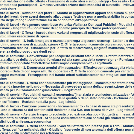
eri di valutazione delle offerte - Fissazione di subcriteri e subpunteggi - Necessità - E
entati dalle partecipanti - Omessa verbalizzazione delle modalità di custodia - Irrileva
omissione
lto di lavori - Revisione dei prezzi - Ambito di applicazione: appalti con durata sup
ta dei lavori: deve aversi riguardo alla durata effettiva e non a quella stabilita in cont
etto degli impegni contrattuali sia da addebitare all'appaltatore
lto di lavori - Versamento contributo Autorità Vigilanza Contratti Pubblici - Modalità 
usione - Illegittimità - Violazione del generale principio del "favor partecipationis"
lto di lavori - Offerta - Introduzione varianti progettuali migliorative in sede di offer
lti di mera esecuzione di opere
lto di servizi - 1. Indizione gara e mancata proroga al gestore uscente - Lesione e d
 di indizione e non di aggiudicazione - 2. Offerta economicamente più vantaggiosa 
rezionalità tecnica - Sindacabile per: difetto di motivazione, illogicità manifesta, erro
erenza della procedura e degli esiti
lto di forniture - Convenzione per l'acquisto centralizzato di beni - Determinatezza d
tata alla luce della tipologia di fornitura ed alla struttura della convenzione - Fornitura
titativo rapportato "all'effettivo fabbisogno complessivo" - Legittimità
lto di servizi - 1. Decorrenza termini d’impugnativa - Effettiva conoscenza della viol
ricorso - Data di consegna all’ufficio postale - 2. Offerta economicamente più vantag
eggio numerico - Presupposti: nel bando criteri sufficientemente dettagliati con in
simo
lto di forniture - Offerta economicamente più vantaggiosa - Mancata predeterminazi
criteri da inserire nel bando - Necessità di provvedere prima della presentazione delle
rvento per la Commissione giudicatrice - Illegittimità
lto di servizi - Requisiti di capacità economica/finanziaria e tecnico/organizzativa - V
urre la documentazione certificativa della qualità o dello stato richiesti - Dichiarazione
n sufficiente - Esclusione dalla gara - Legittimità
lto di lavori - Cauzione provvisoria - Incameramento - In caso di mancata presentazio
piano di sicurezza dei cantieri edili richiesto dalla S.A. con lettera di invito - Legittimit
lto di servizi - Aervizio trasporto scolastico ed extrascolastico - Soggetti ammessi: di
fidamento di servizi ulteriori - Si applica esclusivamente alle società già titolari di affid
lici locali a rilevanza economica
lto di forniture - Offerta economica - Voci dell'offerta con prezzo pari a zero - Ammiss
'offerta, verifica nella globalità - Giudizio favorevole di non anomalia dell'offerta non
icienza della motivazione per relationem