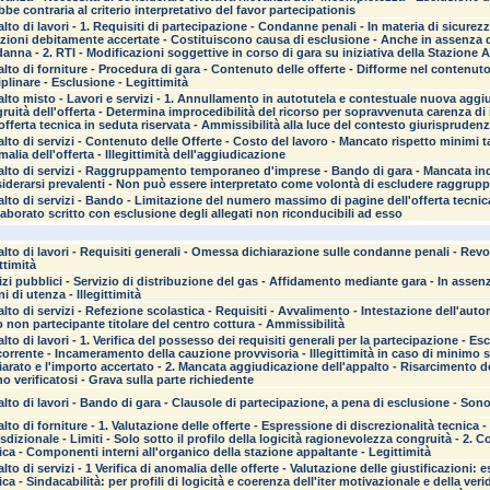
bbe contraria al criterio interpretativo del favor partecipationis
lto di lavori - 1. Requisiti di partecipazione - Condanne penali - In materia di sicurezz
azioni debitamente accertate - Costituiscono causa di esclusione - Anche in assenza d
anna - 2. RTI - Modificazioni soggettive in corso di gara su iniziativa della Stazione 
lto di forniture - Procedura di gara - Contenuto delle offerte - Difforme nel contenuto
iplinare - Esclusione - Legittimità
lto misto - Lavori e servizi - 1. Annullamento in autotutela e contestuale nuova aggiu
ruità dell'offerta - Determina improcedibilità del ricorso per sopravvenuta carenza di 
'offerta tecnica in seduta riservata - Ammissibilità alla luce del contesto giurisprudenz
lto di servizi - Contenuto delle Offerte - Costo del lavoro - Mancato rispetto minimi t
alia dell'offerta - Illegittimità dell'aggiudicazione
lto di servizi - Raggruppamento temporaneo d'imprese - Bando di gara - Mancata indi
iderarsi prevalenti - Non può essere interpretato come volontà di escludere raggruppa
lto di servizi - Bando - Limitazione del numero massimo di pagine dell'offerta tecnica
elaborato scritto con esclusione degli allegati non riconducibili ad esso
lto di lavori - Requisiti generali - Omessa dichiarazione sulle condanne penali - Revo
ttimità
izi pubblici - Servizio di distribuzione del gas - Affidamento mediante gara - In assenz
i di utenza - Illegittimità
lto di servizi - Refezione scolastica - Requisiti - Avvalimento - Intestazione dell'auto
o non partecipante titolare del centro cottura - Ammissibilità
lto di lavori - 1. Verifica del possesso dei requisiti generali per la partecipazione - Es
orrente - Incameramento della cauzione provvisoria - Illegittimità in caso di minimo 
iarato e l'importo accertato - 2. Mancata aggiudicazione dell'appalto - Risarcimento 
o verificatosi - Grava sulla parte richiedente
lto di lavori - Bando di gara - Clausole di partecipazione, a pena di esclusione - Sono
lto di forniture - 1. Valutazione delle offerte - Espressione di discrezionalità tecnica -
isdizionale - Limiti - Solo sotto il profilo della logicità ragionevolezza congruità - 
ica - Componenti interni all'organico della stazione appaltante - Legittimità
lto di servizi - 1 Verifica di anomalia delle offerte - Valutazione delle giustificazioni: 
ica - Sindacabilità: per profili di logicità e coerenza dell'iter motivazionale e della verid