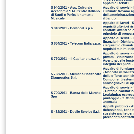
appalti di servizi
S 940/2011 - Ass. Culturale
Appalto di servizi - 
Accademia S.M. Centro Italiano
culturali: trovano 
di Studi e Perfezionamento
dell'amministrazione
Musicale
il bando
Appalto di lavori - S
requisiti ulteriori r
S 910/2011 - Bentocat s.p.a.
contratti aventi ad 
principio di proporz
Appalto di servizi -
finanziari - Dichiar
S 884/2011 - Telecom Italia s.p.a.
i requisiti dichiarat
requisiti minimi ric
Appalto di servizi -
privata - Violazione 
S 770/2011 – Il Capitano s.c.a r.l.
Apertura delle buste
integrità dei plichi -
Appalto di forniture
- Mancata verbalizza
S 768/2011 - Siemens Healthcare
delle offerte tecnic
Diagnostics S.r.l.
Componenti esterni
abbisognevoli di a
Appalto di servizi 
- Criteri di valutaz
S 700/2011 - Banca delle Marche
Legittimità: espres
Spa
punteggio - 2. Verif
anomalia
Appalti pubblici - A
defensionali, fondat
S 432/2011 - Duelle Service S.r.l.
sussiste anche per 
precedenti contratti