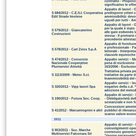
contratto - Proporzio
significativo le offe
Appalto di lavori -
S 684/2012 - C.E.S.I. Cooperativa
predisporre criteri c
Edil Strade Imolese
ammissibilità: devo
uguali per tutti - A
Appalto di lavori -
per la quale è stato 
S 579/2012 - Giancaterino
alle gare esibendo l
Costruzioni
stessa - Il protrars
precedente attestaz
Appalto di fornitur
e professionale - Fa
S 578/2012 - Carl Zeiss S.p.A
letterale - Interpr
clausole equivoche 
S 474/2012 - Consorzio
Appalto servizi – M
Nazionale Cooperative
pena di esclusione -
Pluriservizi Attività
163/2006 - Esclusion
Trattativa privata 
S 1113/2009 - Metec S.r.l.
trattative da parte
Inammissibilità del 
Appalto servizi – In
S 320/2012 - Vipp lavori Spa
negativo della c.d. 
adozione del metod
Appalto di servizi -
S 190/2012 - Futura Soc. Coop.
- Obbligatorietà del
sostanziale e non f
Concessioni amminist
S 41/2012 - Marcantognini e altri
pubblici di rilevan
scarso valore econo
2011
Appalto di servizi -
coinvolgimenti opera
S 953/2011 - Soc. Marche
contenuto generico 
Multiservizi Falconara Srl
"risorse necessarie