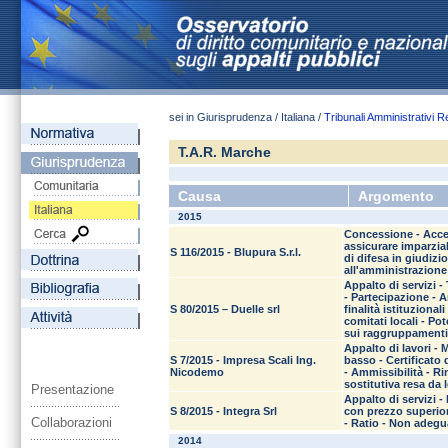
sei in Giurisprudenza / Italiana /
Tribunali Amministrativi R
T.A.R. Marche
Causa
Argomento
2015
Concessione - Access
assicurare imparzial
S 116/2015 - Blupura S.r.l.
di difesa in giudizi
all'amministrazione
Appalto di servizi 
- Partecipazione - A
S 80/2015 – Duelle srl
finalità istituzional
comitati locali - Po
sui raggruppamenti
Appalto di lavori -
S 7/2015 - Impresa Scali Ing.
basso - Certificato 
Nicodemo
- Ammissibilità - R
sostitutiva resa da
Presentazione
Appalto di servizi -
S 8/2015 - Integra Srl
con prezzo superior
Collaborazioni
- Ratio - Non adegua
2014