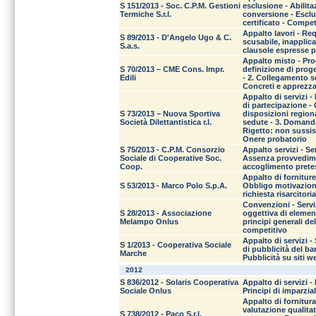
S 151/2013 - Soc. C.P.M. Gestioni
esclusione - Abilita
Termiche S.r.l.
conversione - Esclu
certificato - Comp
Appalto lavori - Req
S 89/2013 - D'Angelo Ugo & C.
scusabile, inapplicab
S.a.s.
clausole espresse p
Appalto misto - Pro
S 70/2013 – CME Cons. Impr.
definizione di prog
Edili
- 2. Collegamento so
Concreti e apprezza
Appalto di servizi -
di partecipazione - 
S 73/2013 – Nuova Sportiva
disposizioni regiona
Società Dilettantistica r.l.
sedute - 3. Domanda
Rigetto: non sussis
Onere probatorio
S 75/2013 - C.P.M. Consorzio
Appalto servizi - Se
Sociale di Cooperative Soc.
Assenza provvedimen
Coop.
accoglimento pretes
Appalto di forniture
S 53/2013 - Marco Polo S.p.A.
Obbligo motivaziona
richiesta risarcitoria
Convenzioni - Servi
S 28/2013 - Associazione
oggettiva di element
Melampo Onlus
principi generali de
competitivo
Appalto di servizi -
S 1/2013 - Cooperativa Sociale
di pubblicità del b
Marche
Pubblicità su siti w
2012
S 836/2012 - Solaris Cooperativa
Appalto di servizi -
Sociale Onlus
Principi di imparzia
Appalto di fornitur
valutazione qualitati
S 738/2012 - Paco S.r.l.