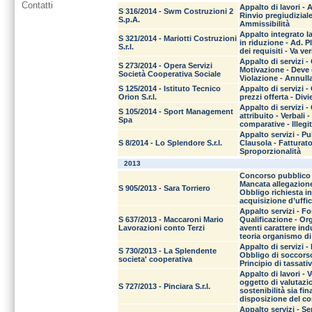
Contatti
Appalto di lavori -
S 316/2014 - Swm Costruzioni 2
Rinvio pregiudiziale
S.p.A.
Ammissibilità
Appalto integrato l
S 321/2014 - Mariotti Costruzioni
in riduzione - Ad. P
S.r.l.
dei requisiti - Va ver
Appalto di servizi -
S 273/2014 - Opera Servizi
Motivazione - Deve c
Società Cooperativa Sociale
Violazione - Annull
S 125/2014 - Istituto Tecnico
Appalto di servizi 
Orion S.r.l.
prezzi offerta - Di
Appalto di servizi 
S 105/2014 - Sport Management
attribuito - Verbali
Spa
comparative - Illegi
Appalto servizi - Pu
S 8/2014 - Lo Splendore S.r.l.
Clausola - Fatturato
Sproporzionalità
2013
Concorso pubblico -
Mancata allegazione
S 905/2013 - Sara Torriero
Obbligo richiesta i
acquisizione d’uffi
Appalto servizi - Fo
S 637/2013 - Maccaroni Mario
Qualificazione - Or
Lavorazioni conto Terzi
aventi carattere in
teoria organismo di 
Appalto di servizi -
S 730/2013 - La Splendente
Obbligo di soccorso
societa' cooperativa
Principio di tassati
Appalto di lavori - V
oggetto di valutazi
S 727/2013 - Pinciara S.r.l.
sostenibilità sia fin
disposizione del c
Appalto servizi - Se