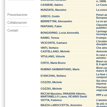
n. 1494)
CASSESE, Sabino
Le Casse
NUNZIATA, Massimo
La conce
Presentazione
Poteri a
GRECO, Guido
Europea
BERRETTINI, Alessandro
La co-pr
Collaborazioni
Clausole
PANTANO, Fabio
pubblici
Contatti
I protag
BONGIORNO, Lucia Antonella
incompe
RAIMO, Teresa
Il tempo 
L’inciden
VICICONTE, Gaetano
discipli
VINTI, Stefano
Che atto
CASTELLANO, Michele
Armonie 
In caso 
VITULANO, Vittoria
astratto
Brevi co
CHITO, Maria Bruno
II, 6 apr
Brevi co
RUBINO-SAMMARTANO, Mario
marzo 20
La fase 
D'ANCONA, Stefano
comporta
Sui vinc
COZZIO, Michele
imprese 
Precisaz
COZZIO, Michele
negoziat
RICCHI Massimo, PARADISI Alberto,
PPP e ut
MARTINIELLO Laura, VICARIO David
VOTTA, Federico
L’ammini
Se più c
MAZZA LABOCCETTA, Antonino
dicembre