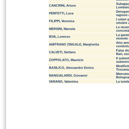
Subappal
CANCRINI, Arturo
Lombardi
Derogare
PERFETTI, Luca
ragione 
I criteri
FILIPPI, Veronica
ottobre 
Le recent
MERSINI, Marsela
concreta 
La garan
IEVA, Lorenzo
vicende (
Atto amm
AMITRANO ZINGALE, Margherita
condotta
False di
CALVETI, Stefano
Bari, sez
Il subent
ZOPPOLATO, Maurizio
subentro
Modifich
BASILICO, Alessandro Enrico
Toscana, 
Mancata 
MANGIALARDI, Giovanni
Bologna,
VARANO, Valentina
La tutel