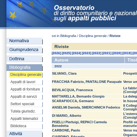
sei in Bibliografia / Disciplina generale /
Riviste
Riviste
[
2026
] [
2025
] [
2024
] [
2023
] [
2022
] [
2021
] [
2020
] [
2019
] [
20
Autore
Tito
2022
SILVANO, Clara
Prospett
FRACCHIA Fabrizio, PANTALONE Pasquale
Verso un
Le fabbr
BEVILACQUA, Francesca
(Consigl
MATTARELLA, Bernardo Giorgio
La deleg
SCARAFIOCCA, Germano
In house 
Il Colle
ANSELMI Daniela, SMERCHINICH Federico
Consigli
L'estens
DI MARIO, Alberto
(Consigl
PISELLI Pierluigi, REPACI Carmela
Profili 
Benedetta
esecutiv
CARBONE, Paolo
Verso nu
Organism
GIARDINO, Edoardo