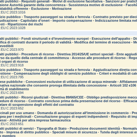
lti pubblici - Requisiti generali - Motivi di esclusione facoltativa - Sanzioni per pratic
sione Autorità garante della concorrenza - Sussistenza motivo di esclusione - Facoltà
fidabilità offerente - Esclusione - Motivazione
:EU:C:2023:1016
izio pubblico - Trasporto passeggeri su strada e ferrovia - Contratto previsto per diec
udicazione - Capitolato d’oneri - Importo compensazione - Indicizzazione limitata nel
osti - Ripartizione dei rischi
:EU:C:2023:1028
lti pubblici - Fondi strutturali e d’investimento europei - Esecuzione dell’appalto - Dir
fica di contratti durante il periodo di validità - Modifica del termine di esecuzione - 
evedibili
:EU:C:2023:970
lti pubblici - Procedure di ricorso - Direttiva 2014/25/UE settori speciali - Ente aggiu
rso da quello della centrale di committenza - Accesso alle procedure di ricorso - Reg
i organi di ricorso
:EU:C:2023:918
izio pubblico - Trasporto passeggeri su strada e ferrovia - Aggiudicazione diretta cont
estione - Compensazione degli obblighi di servizio pubblico - Criteri e modalità di cal
:EU:C:2023:795
ese pubbliche - Concessioni esclusive di utilizzazione di acqua minerale - Affidamen
ativa nazionale che consente proroga illimitata della concessione - Articoli 102 e106
rtà di stabilimento
:EU:C:2023:694
lti pubblici - Ricorsi giudiziali - Direttiva 89/665/CEE - Obbligo predisposizione mecc
edure di ricorso - Contratto concluso prima della presentazione del ricorso - Efficac
elare di sospensione degli effetti del contratto
:EU:C:2023:652
cinali per uso umano - Domanda di autorizzazione all’immissione in commercio - Pro
pea per i medicinali - Consultazione gruppo di esperti indipendenti - Requisito di impar
ressi - Attività per altra impresa farmaceutica
:EU:C:2023:651
lti pubblici di servizi - Tipografia di Stato - Produzione documenti identità - Normat
tto - Impresa di diritto pubblico - Speciali misure di sicurezza - Tutela degli interessi 
to membro