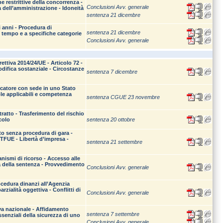
he restrittive della concorrenza -
Conclusioni Avv. generale
 dell’amministrazione - Idoneità
sentenza 21 dicembre
i anni - Procedura di
sentenza 21 dicembre
 tempo e a specifiche categorie
Conclusioni Avv. generale
ettiva 2014/24/UE - Articolo 72 -
Modifica sostanziale - Circostanze
sentenza 7 dicembre
dicatore con sede in uno Stato
ole applicabili e competenza
sentenza CGUE 23 novembre
ratto - Trasferimento del rischio
colo
sentenza 20 ottobre
to senza procedura di gara -
 TFUE - Libertà d’impresa -
sentenza 21 settembre
anismi di ricorso - Accesso alle
ia della sentenza - Provvedimento
Conclusioni Avv. generale
cedura dinanzi all’Agenzia
zialità oggettiva - Conflitti di
Conclusioni Avv. generale
iva nazionale - Affidamento
sentenza 7 settembre
essenziali della sicurezza di uno
Conclusioni Avv. generale