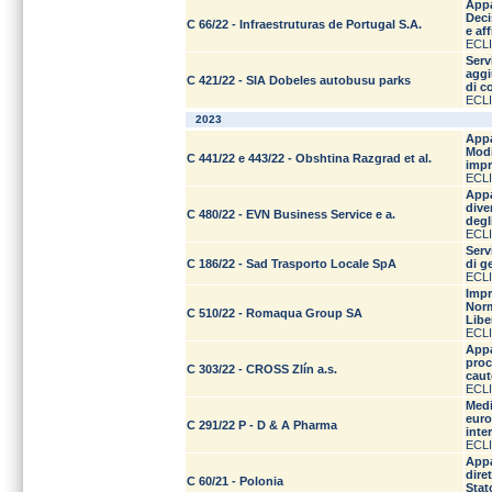
Appa
Deci
C 66/22 - Infraestruturas de Portugal S.A.
e af
ECLI
Serv
aggi
C 421/22 - SIA Dobeles autobusu parks
di c
ECLI
2023
Appa
Modi
C 441/22 e 443/22 - Obshtina Razgrad et al.
impr
ECLI
Appa
dive
C 480/22 - EVN Business Service e a.
degl
ECLI
Serv
C 186/22 - Sad Trasporto Locale SpA
di g
ECLI
Impr
Norm
C 510/22 - Romaqua Group SA
Libe
ECLI
Appa
proc
C 303/22 - CROSS Zlín a.s.
caut
ECLI
Medi
euro
C 291/22 P - D & A Pharma
inte
ECLI
Appa
dire
C 60/21 - Polonia
Sta