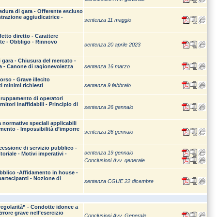
edura di gara - Offerente escluso
strazione aggiudicatrice -
sentenza 11 maggio
tto diretto - Carattere
nte - Obbligo - Rinnovo
sentenza 20 aprile 2023
gara - Chiusura del mercato -
nza - Canone di ragionevolezza
sentenza 16 marzo
orso - Grave illecito
i minimi richiesti
sentenza 9 febbraio
ggruppamento di operatori
ori inaffidabili - Principio di
sentenza 26 gennaio
a normative speciali applicabili
imento - Impossibilità d’imporre
sentenza 26 gennaio
cessione di servizio pubblico -
sentenza 19 gennaio
toriale - Motivi imperativi -
Conclusioni Avv. generale
ubblico -Affidamento in house -
artecipanti - Nozione di
sentenza CGUE 22 dicembre
rregolarità” - Condotte idonee a
rrore grave nell’esercizio
Conclusioni Avv. Generale