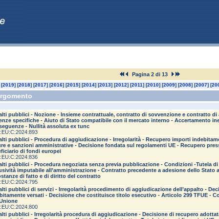
Pagina 2 di 13
 [
2019
] [
2018
] [
2017
] [
2016
] [
2015
] [
2014
] [
2013
] [
2012
] [
2011
] [
2010
] [
2009
] [
2008
] [
2007
] [
20
rgomento
lti pubblici - Nozione - Insieme contrattuale, contratto di sovvenzione e contratto d
enze specifiche - Aiuto di Stato compatibile con il mercato interno - Accertamento inef
eguenze - Nullità assoluta ex tunc
:EU:C:2024:893
lti pubblici - Procedura di aggiudicazione - Irregolarità - Recupero importi indebitame
re e sanzioni amministrative - Decisione fondata sul regolamenti UE - Recupero pres
ficiario di fondi europei
:EU:C:2024:836
lti pubblici - Procedura negoziata senza previa pubblicazione - Condizioni -Tutela di di
usività imputabile all’amministrazione - Contratto precedente a adesione dello Stato
ostanze di fatto e di diritto del contratto
:EU:C:2024:795
lti pubblici di servizi - Irregolarità procedimento di aggiudicazione dell’appalto - Dec
bitamente versati - Decisione che costituisce titolo esecutivo - Articolo 299 TFUE - 
’Unione
:EU:C:2024:800
lti pubblici - Irregolarità procedura di aggiudicazione - Decisione di recupero adottat