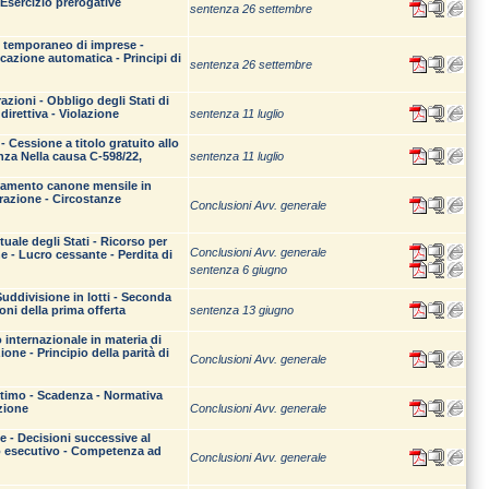
- Esercizio prerogative
sentenza 26 settembre
o temporaneo di imprese -
licazione automatica - Principi di
sentenza 26 settembre
zioni - Obbligo degli Stati di
direttiva - Violazione
sentenza 11 luglio
Cessione a titolo gratuito allo
nza Nella causa C‑598/22,
sentenza 11 luglio
agamento canone mensile in
trazione - Circostanze
Conclusioni Avv. generale
tuale degli Stati - Ricorso per
Conclusioni Avv. generale
e - Lucro cessante - Perdita di
sentenza 6 giugno
 Suddivisione in lotti - Seconda
oni della prima offerta
sentenza 13 giugno
 internazionale in materia di
one - Principio della parità di
Conclusioni Avv. generale
ittimo - Scadenza - Normativa
izione
Conclusioni Avv. generale
e - Decisioni successive al
lo esecutivo - Competenza ad
Conclusioni Avv. generale