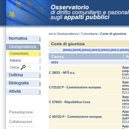
sei in Giurisprudenza / Comunitaria /
Corte di giustizia
Corte di giustizia
[
2026
] [
2025
] [
2024
] [
2023
] [
2022
] [
2021
] [
2020
]
Causa
A
2024
Appa
esig
C 28/23 - NFŠ a.s.
Cons
ECLI
Appa
misu
C721/22 P - Commissione europea
bene
ECLI
Appa
escl
C 578/23 - Repubblica Ceca
circ
ECLI
Appa
Presentazione
inde
C 597/22 P - Commissione europea
dell
Collaborazioni
ECLI
Appa