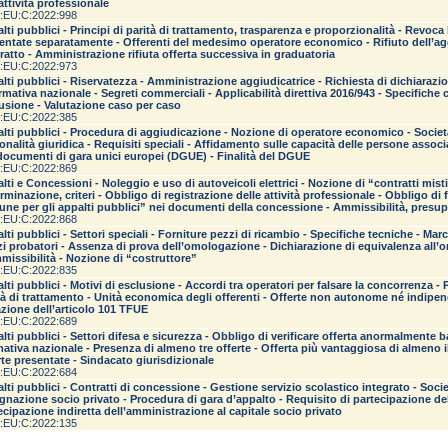
’attività professionale
:EU:C:2022:998
lti pubblici - Principi di parità di trattamento, trasparenza e proporzionalità - Revoca
entate separatamente - Offerenti del medesimo operatore economico - Rifiuto dell’aggi
ratto - Amministrazione rifiuta offerta successiva in graduatoria
:EU:C:2022:973
lti pubblici - Riservatezza - Amministrazione aggiudicatrice - Richiesta di dichiarazi
rmativa nazionale - Segreti commerciali - Applicabilità direttiva 2016/943 - Specifiche
usione - Valutazione caso per caso
:EU:C:2022:385
lti pubblici - Procedura di aggiudicazione - Nozione di operatore economico - Società
onalità giuridica - Requisiti speciali - Affidamento sulle capacità delle persone associ
documenti di gara unici europei (DGUE) - Finalità del DGUE
:EU:C:2022:869
lti e Concessioni - Noleggio e uso di autoveicoli elettrici - Nozione di “contratti mist
rminazione, criteri - Obbligo di registrazione delle attività professionale - Obbligo di 
ne per gli appalti pubblici” nei documenti della concessione - Ammissibilità, presu
:EU:C:2022:868
lti pubblici - Settori speciali - Forniture pezzi di ricambio - Specifiche tecniche - Mar
i probatori - Assenza di prova dell’omologazione - Dichiarazione di equivalenza all’ori
missibilità - Nozione di “costruttore”
:EU:C:2022:835
lti pubblici - Motivi di esclusione - Accordi tra operatori per falsare la concorrenza - 
tà di trattamento - Unità economica degli offerenti - Offerte non autonome né indipen
azione dell’articolo 101 TFUE
:EU:C:2022:689
lti pubblici - Settori difesa e sicurezza - Obbligo di verificare offerta anormalmente ba
ativa nazionale - Presenza di almeno tre offerte - Offerta più vantaggiosa di almeno i
rte presentate - Sindacato giurisdizionale
:EU:C:2022:684
lti pubblici - Contratti di concessione - Gestione servizio scolastico integrato - Socie
gnazione socio privato - Procedura di gara d’appalto - Requisito di partecipazione del
ecipazione indiretta dell’amministrazione al capitale socio privato
:EU:C:2022:135