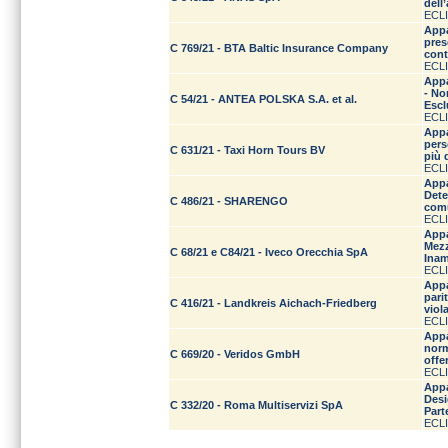
dell
ECLI
Appa
pres
C 769/21 - BTA Baltic Insurance Company
cont
ECLI
Appa
- No
C 54/21 - ANTEA POLSKA S.A. et al.
Escl
ECLI
Appa
pers
C 631/21 - Taxi Horn Tours BV
più 
ECLI
Appa
Dete
C 486/21 - SHARENGO
comu
ECLI
Appa
Mezz
C 68/21 e C84/21 - Iveco Orecchia SpA
Inam
ECLI
Appa
pari
C 416/21 - Landkreis Aichach-Friedberg
viol
ECLI
Appa
norm
C 669/20 - Veridos GmbH
offe
ECLI
Appa
Desi
C 332/20 - Roma Multiservizi SpA
Part
ECLI