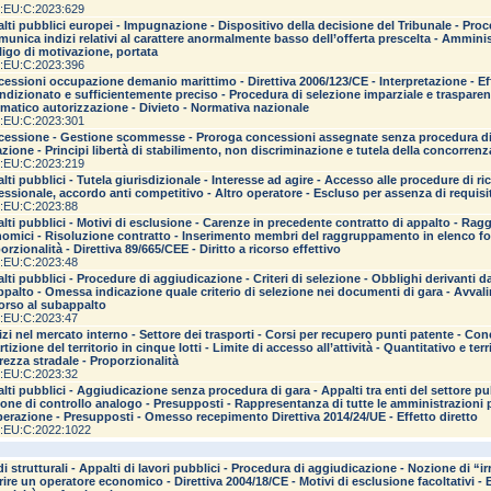
:EU:C:2023:629
lti pubblici europei - Impugnazione - Dispositivo della decisione del Tribunale - Proc
munica indizi relativi al carattere anormalmente basso dell’offerta prescelta - Ammini
igo di motivazione, portata
:EU:C:2023:396
essioni occupazione demanio marittimo - Direttiva 2006/123/CE - Interpretazione - Effe
ndizionato e sufficientemente preciso - Procedura di selezione imparziale e traspare
matico autorizzazione - Divieto - Normativa nazionale
:EU:C:2023:301
essione - Gestione scommesse - Proroga concessioni assegnate senza procedura di 
azione - Principi libertà di stabilimento, non discriminazione e tutela della concorre
:EU:C:2023:219
lti pubblici - Tutela giurisdizionale - Interesse ad agire - Accesso alle procedure di ric
essionale, accordo anti competitivo - Altro operatore - Escluso per assenza di requisit
:EU:C:2023:88
lti pubblici - Motivi di esclusione - Carenze in precedente contratto di appalto - Ra
omici - Risoluzione contratto - Inserimento membri del raggruppamento in elenco fornit
orzionalità - Direttiva 89/665/CEE - Diritto a ricorso effettivo
:EU:C:2023:48
lti pubblici - Procedure di aggiudicazione - Criteri di selezione - Obblighi derivanti d
appalto - Omessa indicazione quale criterio di selezione nei documenti di gara - Avval
icorso al subappalto
:EU:C:2023:47
izi nel mercato interno - Settore dei trasporti - Corsi per recupero punti patente - Con
tizione del territorio in cinque lotti - Limite di accesso all’attività - Quantitativo e terri
rezza stradale - Proporzionalità
:EU:C:2023:32
lti pubblici - Aggiudicazione senza procedura di gara - Appalti tra enti del settore p
one di controllo analogo - Presupposti - Rappresentanza di tutte le amministrazioni p
erazione - Presupposti - Omesso recepimento Direttiva 2014/24/UE - Effetto diretto
:EU:C:2022:1022
i strutturali - Appalti di lavori pubblici - Procedura di aggiudicazione - Nozione di “i
rire un operatore economico - Direttiva 2004/18/CE - Motivi di esclusione facoltativi - E