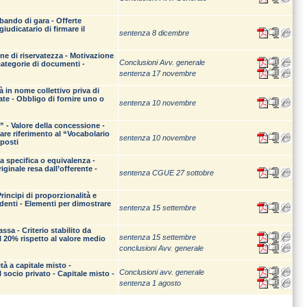
 bando di gara - Offerte
udicatario di firmare il
sentenza 8 dicembre
one di riservatezza - Motivazione
Conclusioni Avv. generale
 categorie di documenti -
sentenza 17 novembre
 in nome collettivo priva di
ate - Obbligo di fornire uno o
sentenza 10 novembre
i” - Valore della concessione -
fare riferimento al “Vocabolario
sentenza 10 novembre
pposti
ca specifica o equivalenza -
ginale resa dall’offerente -
sentenza CGUE 27 sottobre
Principi di proporzionalità e
denti - Elementi per dimostrare
sentenza 15 settembre
ssa - Criterio stabilito da
sentenza 15 settembre
l 20% rispetto al valore medio
conclusioni Avv. generale
tà a capitale misto -
Conclusioni avv. generale
 socio privato - Capitale misto -
sentenza 1 agosto