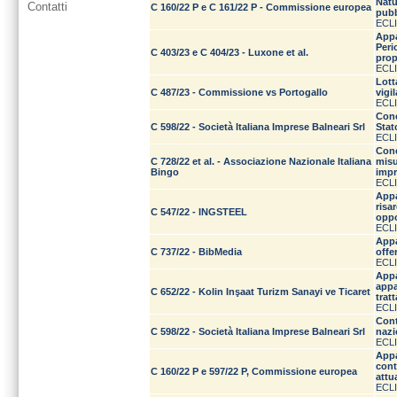
Natu
Contatti
C 160/22 P e C 161/22 P - Commissione europea
pubb
ECLI
Appa
Peri
C 403/23 e C 404/23 - Luxone et al.
prop
ECLI
Lott
C 487/23 - Commissione vs Portogallo
vigi
ECLI
Conc
C 598/22 - Società Italiana Imprese Balneari Srl
Stat
ECLI
Conc
C 728/22 et al. - Associazione Nazionale Italiana
misu
Bingo
impr
ECLI
Appa
risa
C 547/22 - INGSTEEL
oppo
ECLI
Appa
C 737/22 - BibMedia
offe
ECLI
Appa
appa
C 652/22 - Kolin Inşaat Turizm Sanayi ve Ticaret
trat
ECLI
Cont
C 598/22 - Società Italiana Imprese Balneari Srl
nazi
ECLI
Appa
cont
C 160/22 P e 597/22 P, Commissione europea
attu
ECLI