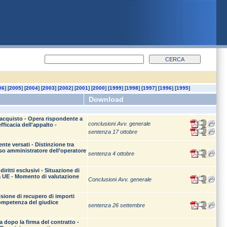
06
] [
2005
] [
2004
] [
2003
] [
2002
] [
2001
] [
2000
] [
1999
] [
1998
] [
1997
] [
1996
] [
1995
]
Download
i acquisto - Opera rispondente a
conclusioni Avv. generale
ficacia dell'appalto -
sentenza 17 ottobre
nte versati - Distinzione tra
so amministratore dell’operatore
sentenza 4 ottobre
ritti esclusivi - Situazione di
 a UE - Momento di valutazione
Conclusioni Avv. generale
isione di recupero di importi
Competenza del giudice
sentenza 26 settembre
a dopo la firma del contratto -