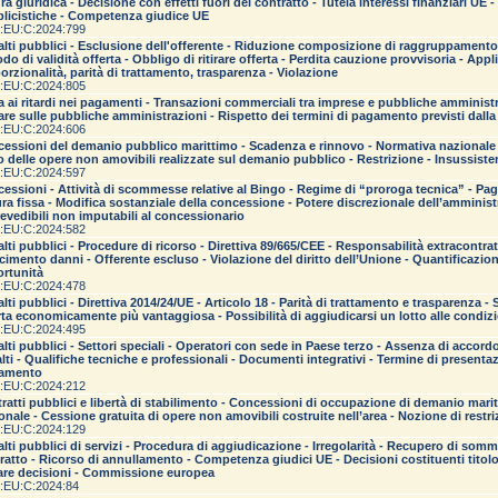
ra giuridica - Decisione con effetti fuori del contratto - Tutela interessi finanziari UE 
licistiche - Competenza giudice UE
:EU:C:2024:799
lti pubblici - Esclusione dell'offerente - Riduzione composizione di raggruppament
odo di validità offerta - Obbligo di ritirare offerta - Perdita cauzione provvisoria - App
orzionalità, parità di trattamento, trasparenza - Violazione
:EU:C:2024:805
a ai ritardi nei pagamenti - Transazioni commerciali tra imprese e pubbliche amministra
lare sulle pubbliche amministrazioni - Rispetto dei termini di pagamento previsti dalla 
:EU:C:2024:606
essioni del demanio pubblico marittimo - Scadenza e rinnovo - Normativa nazionale - 
o delle opere non amovibili realizzate sul demanio pubblico - Restrizione - Insussiste
:EU:C:2024:597
essioni - Attività di scommesse relative al Bingo - Regime di “proroga tecnica” - P
ra fissa - Modifica sostanziale della concessione - Potere discrezionale dell’amminis
evedibili non imputabili al concessionario
:EU:C:2024:582
lti pubblici - Procedure di ricorso - Direttiva 89/665/CEE - Responsabilità extracontrat
rcimento danni - Offerente escluso - Violazione del diritto dell’Unione - Quantificazion
rtunità
:EU:C:2024:478
lti pubblici - Direttiva 2014/24/UE - Articolo 18 - Parità di trattamento e trasparenza -
rta economicamente più vantaggiosa - Possibilità di aggiudicarsi un lotto alle condizi
:EU:C:2024:495
lti pubblici - Settori speciali - Operatori con sede in Paese terzo - Assenza di accordo
lti - Qualifiche tecniche e professionali - Documenti integrativi - Termine di presentazi
tamento
:EU:C:2024:212
ratti pubblici e libertà di stabilimento - Concessioni di occupazione di demanio mar
onale - Cessione gratuita di opere non amovibili costruite nell’area - Nozione di restr
:EU:C:2024:129
lti pubblici di servizi - Procedura di aggiudicazione - Irregolarità - Recupero di somm
ratto - Ricorso di annullamento - Competenza giudici UE - Decisioni costituenti tito
are decisioni - Commissione europea
:EU:C:2024:84