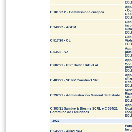
ECLI
Appa
- Co
C 101/22 P - Commissione europea
Obbl
ECLI
Conc
inco
C 348/22 - AGCM
auto
ECLI
Conc
C 517/20 - OL
Viol
ECLI
Appa
C 53/22 - VZ
prof
ECLI
Appa
econ
C 682/21 - HSC Baltic UAB et al.
prop
ECLI
Appa
all’
C 403/21 - SC NV Construct SRL
il r
ECLI
Serv
Ripar
C 292/21 - Administración General del Estado
Sicu
ECLI
Appa
C 383/21 Sambre & Biesme SCRL e C 384/21
Nozi
Commune de Farciennes
coop
ECLI
2022
Fond
favo
C 545/21 - ANAS SpA