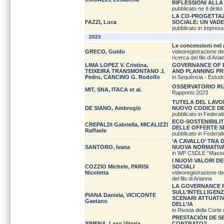
RIFLESSIONI ALLA 
pubblicato ne Il diritt
LA CO-PROGETTAZ
FAZZI, Luca
SOCIALE: UN VAD
pubblicato in Impresa
2023
Le concessioni nel 
GRECO, Guido
videoregistrazione del
ricerca del filo di Aria
LIMA LOPEZ V. Cristina,
GOVERNANCE OF P
TEIXEIRA TRANSMONTANO J.
AND PLANNING PRI
Pedro, CANCINO G. Rodolfo
in Sequência - Estudo
OSSERVATORIO RUP
MIT, SNA, ITACA et al.
Rapporto 2023
TUTELA DEL LAVO
DE SIANO, Ambrogio
NUOVO CODICE DE
pubblicato in Federali
ECO-SOSTENIBILIT
CREPALDI Gabriella, MICALIZZI
DELLE OFFERTE S
Raffaele
pubblicato in Federali
‘A CAVALLO’ TRA 
SANTORO, Ivana
NUOVA NORMATIVA
in WP CSDLE “Massim
I NUOVI VALORI D
COZZIO Michele, PARISI
SOCIALI
Nicoletta
videoregistrazione del
del filo di Arianna
LA GOVERNANCE P
SULL’INTELLIGENZ
PIANA Daniela, VICICONTE
SCENARI ATTUATI
Gaetano
DELL’IA
in Rivista della Corte 
PRESTACIÓN DE S
XIMENA, Lazo Vitoria
CONTRATO?