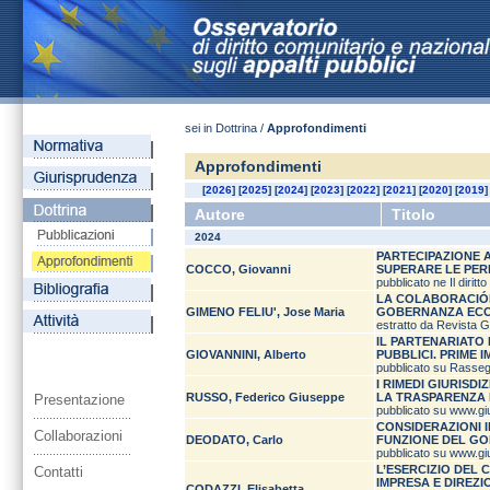
sei in Dottrina /
Approfondimenti
Approfondimenti
[
2026
] [
2025
] [
2024
] [
2023
] [
2022
] [
2021
] [
2020
] [
2019
]
Autore
Titolo
2024
PARTECIPAZIONE A
COCCO, Giovanni
SUPERARE LE PER
pubblicato ne Il diritt
LA COLABORACIÓ
GIMENO FELIU', Jose Maria
GOBERNANZA ECON
estratto da Revista G
IL PARTENARIATO
GIOVANNINI, Alberto
PUBBLICI. PRIME 
pubblicato su Rasseg
I RIMEDI GIURISD
RUSSO, Federico Giuseppe
LA TRASPARENZA 
Presentazione
pubblicato su www.giu
CONSIDERAZIONI I
Collaborazioni
DEODATO, Carlo
FUNZIONE DEL G
pubblicato su www.giu
L’ESERCIZIO DEL 
Contatti
IMPRESA E DIREZ
CODAZZI, Elisabetta