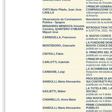
in Revista de Estudio
I PRINCIPI GENER
CHITI Mario Pilade, Juan Jose
COMPARAZIONE CO
LAVILLA
videoregistrazione del 
di Arianna
Observatorio de Contratacion
Newsletter mensile 
Publica - Spagna
resumen de la activi
BENAVIDES MENDOZA Gissette
INTRODUCTION TO
Carolina, QUINTERO O'MEARA
in IUSTITIA, 2022. Re
Miguel Jose
IL NUOVO CODICE 
CARINGELLA, Francesco
pubblicato su www.giu
LA FUNZIONE NOMO
MONTEDORO, Giancarlo
NUOVO CODICE DE
pubblicato su www.giu
IL PRINCIPIO DEL
CINTIOLI, Fabio
pubblicato su www.giu
I PRINCIPI NEL CO
CARLOTTI, Gabriele
Relazione tenuta in oc
organizzato dalla Fond
LA SCOMMESSA DEL
CARBONE, Luigi
Relazione introduttiv
2023
PROCEDURE DI AF
SANDULLI, Maria Alessandra
SUI CONTRATTI P
pubblicato ne Federali
LA TUTELA DEL L
GIULIETTI, Walter
SOCIALI
pubblicato ne Il diritt
UNA NUOVA CORNIC
CHIARIELLO, Anna Maria
pubblicato ne Il diritt
PRIME CONSIDERA
SANDULLI, Maria Alessandra
PUBBLICI
pubblicato su Giusti