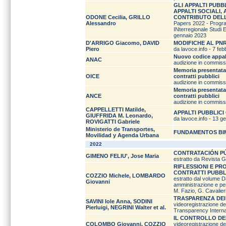
GLI APPALTI PUBBL
APPALTI SOCIALI, 
ODONE Cecilia, GRILLO
CONTRIBUTO DELL
Alessandro
Papers 2022 - Progr
INterregionale Studi 
gennaio 2023
D'ARRIGO Giacomo, DAVID
MODIFICHE AL PNR
Piero
da lavoce.info - 7 fe
Nuovo codice appalt
ANAC
audizione in commiss
Memoria presentata 
OICE
contratti pubblici
audizione in commiss
Memoria presentata 
ANCE
contratti pubblici
audizione in commiss
CAPPELLETTI Matilde,
APPALTI PUBBLICI
GIUFFRIDA M. Leonardo,
da lavoce.info - 13 g
ROVIGATTI Gabriele
Ministerio de Transportes,
FUNDAMENTOS BIM
Movilidad y Agenda Urbana
2022
CONTRATACIÓN PÚ
GIMENO FELIU', Jose Maria
estratto da Revista G
RIFLESSIONI E P
CONTRATTI PUBBL
COZZIO Michele, LOMBARDO
estratto dal volume D
Giovanni
amministrazione e pe
M. Fazio, G. Cavalier
TRASPARENZA DEI 
SAVINI Iole Anna, SODINI
videoregistrazione de
Pierluigi, NEGRINI Walter et al.
Transparency Internati
IL CONTROLLO DEI
COLOMBO Giovanni, COZZIO
videoregistrazione de