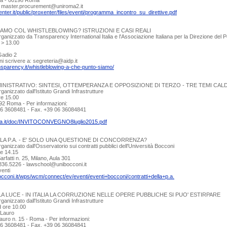
/a - 00198 Roma
 - master.procurement@uniroma2.it
nter.it/public/proxenter/files/eventi/programma_incontro_su_direttive.pdf
IAMO COL WHISTLEBLOWING? ISTRUZIONI E CASI REALI
anizzato da Transparency International Italia e l'Associazione Italiana per la Direzione del
0 > 13.00
Gadio 2
oni scrivere a: segreteria@aidp.it
nsparency.it/whistleblowing-a-che-punto-siamo/
ISTRATIVO: SINTESI, OTTEMPERANZA E OPPOSIZIONE DI TERZO - TRE TEMI CALDI
anizzato dall'Istituto Grandi Infrastrutture
re 15.00
92 Roma - Per informazioni:
 06 3608481 - Fax. +39 06 36084841
talia.it/doc/INVITOCONVEGNO8luglio2015.pdf
LA P.A. - E' SOLO UNA QUESTIONE DI CONCORRENZA?
anizzato dall'Osservatorio sui contratti pubblici dell'Università Bocconi
re 14.15
arfatti n. 25, Milano, Aula 301
 5836.5226 - lawschool@unibocconi.it
venti
occoni.it/wps/wcm/connect/ev/eventi/eventi+bocconi/contratti+della+p.a.
A LUCE - IN ITALIA LA CORRUZIONE NELLE OPERE PUBBLICHE SI PUO' ESTIRPARE
anizzato dall'Istituto Grandi Infrastrutture
d ore 10.00
 Lauro
auro n. 15 - Roma - Per informazioni:
 06 3608481 - Fax. +39 06 36084841