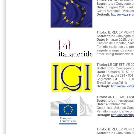
Titolo:
LA GIORNATA DE
Sottotitolo:
Convegno org
Date:
10 aprile 2015 - ad
Castel Mareccio - Bolzan
Dettagli:
http://www.ser
Titolo:
IL RECEPIMENTO
Sottotitolo:
Convegno o
Date:
9 marzo 2015, ore 
Camera dei Deputati, Sa
For information on the p
segreteria organizzativa 
Email: info@italiadecide.it
Titolo:
LE DIRETTIVE 
Sottotitolo:
Convegno org
Date:
18 marzo 2015 - ad
Via dei Gracchi 324 - 001
Segreteria IGI - Tel. +39
E-mail: igiroma@tin.it
Dettagli:
http://www.igita
Titolo:
ANTI-FRAUD AN
Sottotitolo:
Internationa
Date:
4 febbraio 2015
Copernicus Science Cent
Per informazioni: anti-co
Dettagli:
http://anticorru
Titolo:
IL RECEPIMENT
Sottotitolo:
Convegno o