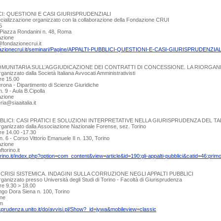
CI: QUESTIONI E CASI GIURISPRUDENZIALI
cializzazione organizzato con la collaborazione della Fondazione CRUI
5
Piazza Rondanini n. 48, Roma
azione
fondazionecrui.it
ndazionecrui.it/seminari/Pagine/APPALTI-PUBBLICI-QUESTIONI-E-CASI-GIURISPRUDENZIAL
OMUNITARIA SULL’AGGIUDICAZIONE DEI CONTRATTI DI CONCESSIONE. LA RIORGANI
anizzato dalla Società Italiana Avvocati Amministrativisti
re 15.00
Verona - Dipartimento di Scienze Giuridiche
. 9 - Aula B.Cipolla
azione
ia@siaaitalia.it
BBLICI: CASI PRATICI E SOLUZIONI INTERPRETATIVE NELLA GIURISPRUDENZA DEL T
ganizzato dalla Associazione Nazionale Forense, sez. Torino
re 14.00 -17.30
n. 6 - Corso Vittorio Emanuele II n. 130, Torino
azione
torino.it
orino.it/index.php?option=com_content&view=article&id=190:gli-appalti-pubblici&catid=46:prim
RISI SISTEMICA. INDAGINI SULLA CORRUZIONE NEGLI APPALTI PUBBLICI
anizzato presso Università degli Studi di Torino - Facoltà di Giurisprudenza
re 9.30 > 18.00
ngo Dora Siena n. 100, Torino
one
om
isprudenza.unito.it/do/avvisi.pl/Show?_id=jywa&mobileview=classic