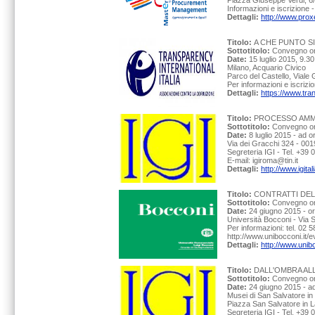
Piazza Giuseppe Verdi, 6
Informazioni e iscrizione
Dettagli:
http://www.proxe
Titolo:
A CHE PUNTO S
Sottotitolo:
Convegno org
Date:
15 luglio 2015, 9.3
Milano, Acquario Civico
Parco del Castello, Viale 
Per informazioni e iscrizi
Dettagli:
https://www.tra
Titolo:
PROCESSO AMMIN
Sottotitolo:
Convegno org
Date:
8 luglio 2015 - ad o
Via dei Gracchi 324 - 001
Segreteria IGI - Tel. +39
E-mail: igiroma@tin.it
Dettagli:
http://www.igi
Titolo:
CONTRATTI DEL
Sottotitolo:
Convegno org
Date:
24 giugno 2015 - o
Università Bocconi - Via S
Per informazioni: tel. 02
http://www.unibocconi.it/e
Dettagli:
http://www.unib
Titolo:
DALL'OMBRA ALL
Sottotitolo:
Convegno org
Date:
24 giugno 2015 - a
Musei di San Salvatore in
Piazza San Salvatore in L
Segreteria IGI - Tel. +39