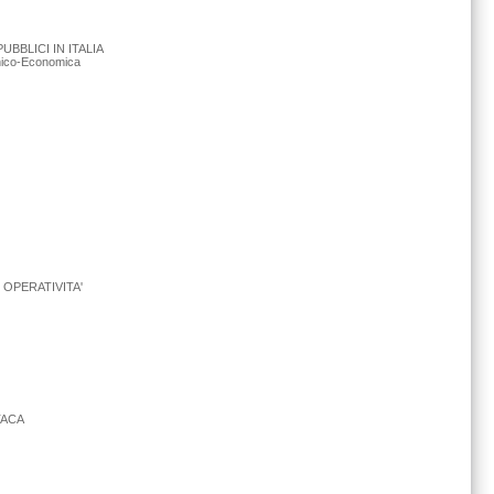
BBLICI IN ITALIA
cnico-Economica
 OPERATIVITA'
ITACA