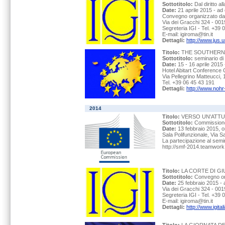
Sottotitolo:
Dal diritto a
Date:
21 aprile 2015 - ad
Convegno organizzato dall'
Via dei Gracchi 324 - 001
Segreteria IGI - Tel. +39
E-mail: igiroma@tin.it
Dettagli:
http://www.jus.u
Titolo:
THE SOUTHERN
Sottotitolo:
seminario di
Date:
15 - 16 aprile 201
Hotel Abitart Conference 
Via Pellegrino Matteucci, 
Tel. +39 06 45 43 191
Dettagli:
http://www.no
2014
Titolo:
VERSO UN'ATTU
Sottotitolo:
Commissione 
Date:
13 febbraio 2015, o
Sala Polifunzionale, Via 
La partecipazione al semin
http://smf-2014.teamwork.
Titolo:
LA CORTE DI GI
Sottotitolo:
Convegno org
Date:
25 febbraio 2015 - 
Via dei Gracchi 324 - 001
Segreteria IGI - Tel. +39
E-mail: igiroma@tin.it
Dettagli:
http://www.igita