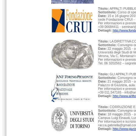
Titolo:
APPALTI PUBBLI
Sottotitolo:
Corso di spe
Date:
15 e 16 giugno 201
sede Fondazione CRUI - 
Per informazioni e prenot
+39 06684411 - seminari@
Dettagli:
http://www.fo
Titolo:
LA DIRETTIVA C
Sottotitolo:
Convegno org
Date:
22 maggio 2015 - o
Università degli Studi di 
Verona, Via C. Montanari n
Per informazioni e prenot
Tel. 06 3202562 – segreter
Titolo:
GLI APPALTI PU
Sottotitolo:
Convegno or
Date:
21 maggio 2015 - o
Palazzo di Giustizia, aula 
Per informazioni e prenot
+39 011.547165 - info@anf
Dettagli:
http://www.anft
Titolo:
CORRUZIONE E C
Sottotitolo:
Convegno org
Date:
18 maggio 2015 - o
Campus Luigi Einaudi, Lu
Per informazioni e iscrizi
racca.gabriella@gmail.c
Dettagli:
http://www.giur