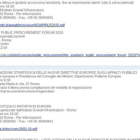
lla difesa in giudizio al soccorso istruttorio, fino al risarcimento danni: tutto è sdrucciolevole
 ore 15.00
Istituto Grandi Infrastrutture
92 Roma - Per informazioni:
 06 3608481 - Fax. +39 06 36084841
nitn.it/appalti/provvisori/IGIAPRILE2015.pdf
 PUBLIC PROCUREMENT FORUM 2015
 specializzazione
5 - Roma
Center
12/18
hr-con.com/en/courses/public_procurement/the_southern_public_procurement_forum_20
AZIONE STRATEGICA DELLE NUOVE DIRETTIVE EUROPEE SUGLI APPALTI PUBBLICI
europea e Presidenza del Consiglio dei Ministri, Dipartimento Politiche Europee
re 9.30
Santa Maria in Via, 37 Roma
ario è libera previa compilazione del modello di registrazione
fr/procurement/rome/en/registration
USTIZIA CI RIPORTA IN EUROPA
anizzato dall'Istituto Grandi Infrastrutture - Roma
ad ore 15.00
92 Roma - Per informazioni:
 06 3608481 - Fax. +39 06 36084841
lia.it/doc/conv2502-15.pdf