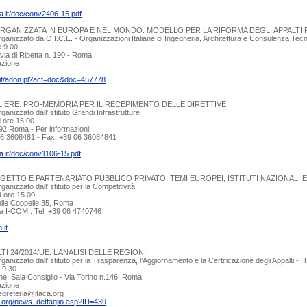
lia.it/doc/conv2406-15.pdf
RGANIZZATA IN EUROPA E NEL MONDO: MODELLO PER LA RIFORMA DEGLI APPALTI PU
anizzato da O.I.C.E. - Organizzazioni Italiane di Ingegneria, Architettura e Consulenza Te
e 9.00
 via di Ripetta n. 190 - Roma
azione
.it/adon.pl?act=doc&doc=457778
LIERE: PRO-MEMORIA PER IL RECEPIMENTO DELLE DIRETTIVE
anizzato dall'Istituto Grandi Infrastrutture
d ore 15.00
92 Roma - Per informazioni:
 06 3608481 - Fax. +39 06 36084841
lia.it/doc/conv1106-15.pdf
GETTO E PARTENARIATO PUBBLICO PRIVATO. TEMI EUROPEI, ISTITUTI NAZIONALI E
nizzato dall'Istituto per la Competitività
d ore 15.00
 delle Coppelle 35, Roma
ia I-COM : Tel. +39 06 4740746
.it
TI 24/2014/UE. L’ANALISI DELLE REGIONI
anizzato dall'Istituto per la Trasparenza, l’Aggiornamento e la Certificazione degli Appalti - 
 9.30
e, Sala Consiglio - Via Torino n.146, Roma
azione
segreteria@itaca.org
a.org/news_dettaglio.asp?ID=439