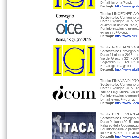
E-mail: igiroma@tin.it
Dettagli:
http://www.igita
Titolo:
L’INGEGNERIA O
Sottotitolo:
Convegno org
Date:
18 giugno 2015, or
Auditorium dell’Ara Pacis,
Per informazioni e prenot
e-mail info@oice.it
Dettagli:
http://www.oice
Titolo:
NODI DA SCIOG
Sottotitolo:
Convegno org
Date:
11 giugno 2015 - a
Via dei Gracchi 324 - 001
Segreteria IGI - Tel. +39
E-mail: igiroma@tin.it
Dettagli:
http://www.igita
Titolo:
FINANZA DI PRO
Sottotitolo:
Convegno orga
Date:
16 giugno 2015 - a
Istituto Luigi Sturzo, via
Per informazioni segreter
E-mail: eventi@i-com.it
Dettagli:
http://www.i-com
Titolo:
DIRETTIVA APPAL
Sottotitolo:
Convegno org
Date:
9 giugno 2015 - ore
Palazzo della Cooperazion
Per informazioni e prenot
tel. 06.6782620 - e-mail 
Dettagli:
http://www.itac