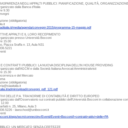
RASPARENZA NEGLI APPALTI PUBBLICI: PIANIFICAZIONE, QUALITÀ, ORGANIZZAZION
anizzato dalla Banca d'Italia
re 9.30
onvegni
zione (obbligatoria)
a.it
caditalia.it/media/agenda/convegni-2015/programma-15-maggio.pdf
TTIVE APPALTI E IL LORO RECEPIMENTO
ganizzato presso Università Bocconi
re 15.00
no, Piazza Sraffa n. 13, Aula N31
5836.5221
venti
 CONTRATTI PUBBLICI: LA NUOVA DISCIPLINA DELL’IN HOUSE PROVIDING
anizzato dall'AGCM e dalla Società Italiana Avvocati Amministrativisti
re 15.30
oncorrenza e del Mercato
Roma
zione (obbligatoria)
ia@siaaitalia.it
talia.it/admin/upload/convegni_pdf_121.pdf
TIVI DELLE P.A. TRA NORME DI CONTABILITÀ E DIRITTO EUROPEO
nizzato dall'Osservatorio sui contratti pubblici dell'Università Bocconi in collaborazione con 
e 12.00
rfatti n. 25, Milano, Aula 3
 5836.5226 - lawschool@unibocconi.it
venti
occoni.it/wps/wcm/connect/ev/Eventi/Eventi+Bocconi/I+contratti+attivi+delle+PA
UBBLICI: UN MERCATO SENZA CERTEZZE