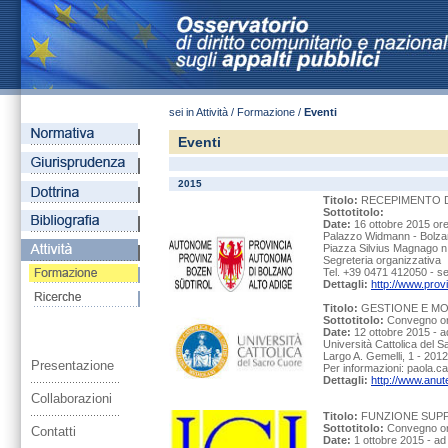
sei in Attività / Formazione /
Eventi
Eventi
2015
Titolo:
RECEPIMENTO DE
Sottotitolo:
Date:
16 ottobre 2015 ore
Palazzo Widmann - Bolz
Piazza Silvius Magnago n
Segreteria organizzativa
Tel. +39 0471 412050 - se
Dettagli:
http://www.prov
Titolo:
GESTIONE E MO
Sottotitolo:
Convegno orga
Date:
12 ottobre 2015 - a
Università Cattolica del S
Largo A. Gemelli, 1 - 201
Presentazione
Per informazioni: paola.c
Dettagli:
http://www.anute
Collaborazioni
Titolo:
FUNZIONE SUPP
Sottotitolo:
Convegno org
Contatti
Date:
1 ottobre 2015 - ad