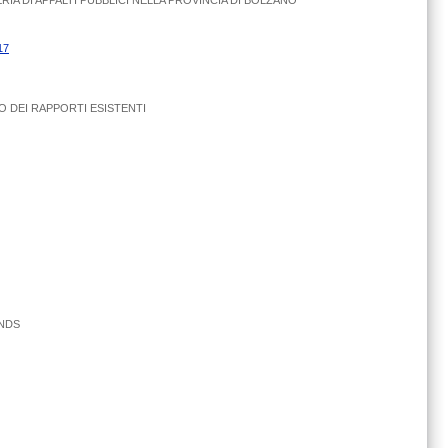
IA DI APPALTI PUBBLICI NELLA PROVINCIA DI BOLZANO
17
VO DEI RAPPORTI ESISTENTI
NDS