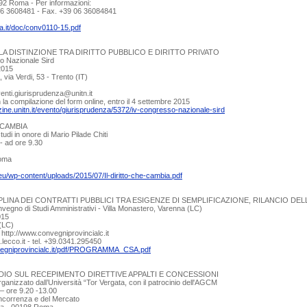
92 Roma - Per informazioni:
 06 3608481 - Fax. +39 06 36084841
lia.it/doc/conv0110-15.pdf
LA DISTINZIONE TRA DIRITTO PUBBLICO E DIRITTO PRIVATO
o Nazionale Sird
2015
 via Verdi, 53 - Trento (IT)
enti.giurisprudenza@unitn.it
n la compilazione del form online, entro il 4 settembre 2015
ine.unitn.it/evento/giurisprudenza/5372/iv-congresso-nazionale-sird
 CAMBIA
tudi in onore di Mario Pilade Chiti
- ad ore 9.30
Roma
.eu/wp-content/uploads/2015/07/Il-diritto-che-cambia.pdf
IPLINA DEI CONTRATTI PUBBLICI TRA ESIGENZE DI SEMPLIFICAZIONE, RILANCIO 
egno di Studi Amministrativi - Villa Monastero, Varenna (LC)
015
(LC)
- http://www.convegniprovincialc.it
lecco.it - tel. +39.0341.295450
vegniprovincialc.it/pdf/PROGRAMMA_CSA.pdf
IO SUL RECEPIMENTO DIRETTIVE APPALTI E CONCESSIONI
anizzato dall’Università “Tor Vergata, con il patrocinio dell'AGCM
– ore 9.20 -13.00
oncorrenza e del Mercato