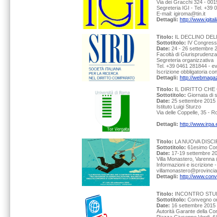
Via dei Gracchi 324 - 001
Segreteria IGI - Tel. +39
E-mail: igiroma@tin.it
Dettagli:
http://www.igita
Titolo:
IL DECLINO DEL
Sottotitolo:
IV Congress
Date:
24 - 26 settembre 
Facoltà di Giurisprudenza,
Segreteria organizzativa
Tel. +39 0461 281844 - ev
Iscrizione obbligatoria co
Dettagli:
http://webmagaz
Titolo:
IL DIRITTO CHE
Sottotitolo:
Giornata di s
Date:
25 settembre 2015 
Istituto Luigi Sturzo
Via delle Coppelle, 35 - 
Dettagli:
http://www.irpa
Titolo:
LA NUOVA DISC
Sottotitolo:
61esimo Conv
Date:
17-19 settembre 2
Villa Monastero, Varenna 
Informazioni e iscrizione 
villamonastero@provincia.
Dettagli:
http://www.con
Titolo:
INCONTRO STUD
Sottotitolo:
Convegno org
Date:
16 settembre 2015 
Autorità Garante della C