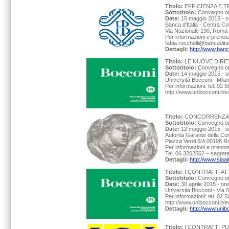
Titolo:
EFFICIENZA E T
Sottotitolo:
Convegno org
Date:
15 maggio 2015 - o
Banca d'Italia - Centra C
Via Nazionale 190, Roma
Per informazioni e prenota
fabia.rocchelli@bancaditali
Dettagli:
http://www.ban
Titolo:
LE NUOVE DIRE
Sottotitolo:
Convegno or
Date:
14 maggio 2015 - o
Università Bocconi - Mila
Per informazioni: tel. 02 
http://www.unibocconi.it/e
Titolo:
CONCORRENZA E
Sottotitolo:
Convegno org
Date:
12 maggio 2015 - o
Autorità Garante della C
Piazza Verdi 6/A 00198 
Per informazioni e prenota
Tel. 06 3202562 – segreter
Dettagli:
http://www.siaai
Titolo:
I CONTRATTI AT
Sottotitolo:
Convegno orga
Date:
30 aprile 2015 - or
Università Bocconi - Via Sa
Per informazioni: tel. 02
http://www.unibocconi.it/e
Dettagli:
http://www.unib
Titolo:
I CONTRATTI P