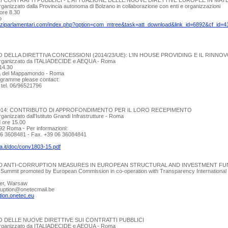
I CONTRATTI PUBBLICI - L'ATTUAZIONE DELLE NUOVE DIRETTIVE EUROPEE IN MATER
anizzato dalla Provincia autonoma di Bolzano in collaborazione con enti e organizzazioni
 ore 8.30
o
viziparlamentari.com/index.php?option=com_mtree&task=att_download&link_id=6892&cf_id=4
 DELLA DIRETTIVA CONCESSIONI (2014/23/UE): L’IN HOUSE PROVIDING E IL RINNO
rganizzato da ITALIADECIDE e AEQUA - Roma
14.30
la del Mappamondo - Roma
rogramme please contact:
- tel. 06/96521796
2014: CONTRIBUTO DI APPROFONDIMENTO PER IL LORO RECEPIMENTO
anizzato dall'Istituto Grandi Infrastrutture - Roma
 ore 15.00
92 Roma - Per informazioni:
 06 3608481 - Fax. +39 06 36084841
lia.it/doc/conv1803-15.pdf
D ANTI-CORRUPTION MEASURES IN EUROPEAN STRUCTURAL AND INVESTMENT FU
l Summit promoted by European Commission in co-operation with Transparency International
er, Warsaw
rruption@onetecmail.be
ption.onetec.eu
O DELLE NUOVE DIRETTIVE SUI CONTRATTI PUBBLICI
rganizzato da ITALIADECIDE e AEQUA - Roma