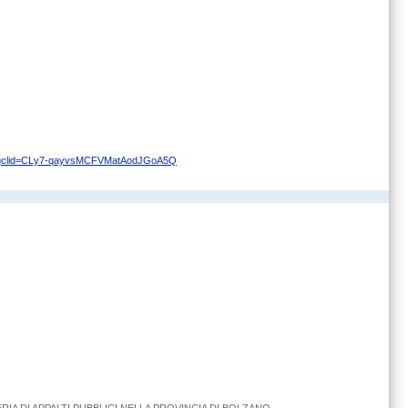
15/?gclid=CLy7-qayvsMCFVMatAodJGoA5Q