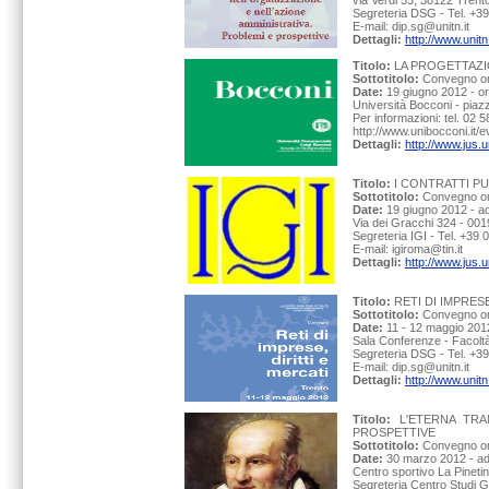
via Verdi 53, 38122 Trento
Segreteria DSG - Tel. +3
E-mail: dip.sg@unitn.it
Dettagli:
http://www.unit
Titolo:
LA PROGETTAZIO
Sottotitolo:
Convegno org
Date:
19 giugno 2012 - o
Università Bocconi - piaz
Per informazioni: tel. 02
http://www.unibocconi.it/e
Dettagli:
http://www.jus.
Titolo:
I CONTRATTI PU
Sottotitolo:
Convegno org
Date:
19 giugno 2012 - a
Via dei Gracchi 324 - 001
Segreteria IGI - Tel. +39
E-mail: igiroma@tin.it
Dettagli:
http://www.jus.
Titolo:
RETI DI IMPRESE
Sottotitolo:
Convegno org
Date:
11 - 12 maggio 201
Sala Conferenze - Facoltà
Segreteria DSG - Tel. +3
E-mail: dip.sg@unitn.it
Dettagli:
http://www.unit
Titolo:
L'ETERNA TRA
PROSPETTIVE
Sottotitolo:
Convegno or
Date:
30 marzo 2012 - ad
Centro sportivo La Pineti
Segreteria Centro Studi 