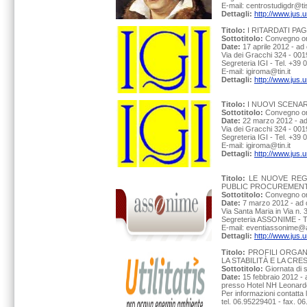
E-mail: centrostudigdr@tis
Dettagli:
http://www.jus.u
Titolo:
I RITARDATI PA
Sottotitolo:
Convegno org
Date:
17 aprile 2012 - ad
Via dei Gracchi 324 - 001
Segreteria IGI - Tel. +39
E-mail: igiroma@tin.it
Dettagli:
http://www.jus.
Titolo:
I NUOVI SCENAR
Sottotitolo:
Convegno org
Date:
22 marzo 2012 - ad
Via dei Gracchi 324 - 001
Segreteria IGI - Tel. +39
E-mail: igiroma@tin.it
Dettagli:
http://www.jus.
Titolo:
LE NUOVE REGO
PUBLIC PROCUREMEN
Sottotitolo:
Convegno or
Date:
7 marzo 2012 - ad 
Via Santa Maria in Via n.
Segreteria ASSONIME - T
E-mail: eventiassonime@
Dettagli:
http://www.jus.
Titolo:
PROFILI ORGANI
LA STABILITÀ E LA CRE
Sottotitolo:
Giornata di s
Date:
15 febbraio 2012 - 
presso Hotel NH Leonardo
Per informazioni contatta 
tel. 06.95229401 - fax. 06.