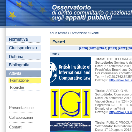
sei in Attività / Formazione /
Eventi
Eventi
[
2026
] [
2025
] [
2024
] [
2023
] [
2022
] [
20
2012
Titolo:
THE REFORM OF
Sottotitolo:
Seminario de
Date:
27 settembre 2012 
Freshfields Bruckhaus De
Per informazioni contattar
Tel. +44 (0)20.7862.5435/
Dettagli:
http://www.biicl
Titolo:
ARTICOLO 46
Sottotitolo:
Convegno org
Date:
25 settembre 2012 
Via dei Gracchi n. 324 - 
Segreteria IGI - Tel. +39
Presentazione
E-mail: igiroma@tin.it
Dettagli:
http://www.jus.
Collaborazioni
Titolo:
PUBLIC PROCUR
Sottotitolo:
Internationa
Contatti
Date:
17-19 agosto 201