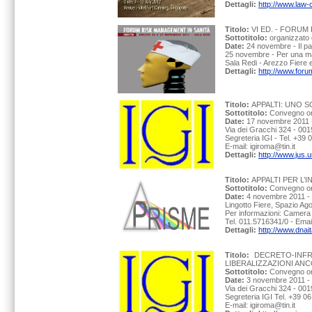
Dettagli:
http://www.law-
Titolo:
VI ED. - FORUM
Sottotitolo:
organizzato 
Date:
24 novembre - Il par
25 novembre - Per una mag
Sala Redi - Arezzo Fiere 
Dettagli:
http://www.for
Titolo:
APPALTI: UNO 
Sottotitolo:
Convegno org
Date:
17 novembre 2011 -
Via dei Gracchi 324 - 001
Segreteria IGI - Tel. +39
E-mail: igiroma@tin.it
Dettagli:
http://www.jus
Titolo:
APPALTI PER L’
Sottotitolo:
Convegno or
Date:
4 novembre 2011 - 
Lingotto Fiere, Spazio Ag
Per informazioni: Camera
Tel. 011.5716341/0 - Ema
Dettagli:
http://www.dnait
Titolo:
DECRETO-INF
LIBERALIZZAZIONI AN
Sottotitolo:
Convegno org
Date:
3 novembre 2011 - 
Via dei Gracchi 324 - 001
Segreteria IGI Tel. +39 
E-mail: igiroma@tin.it