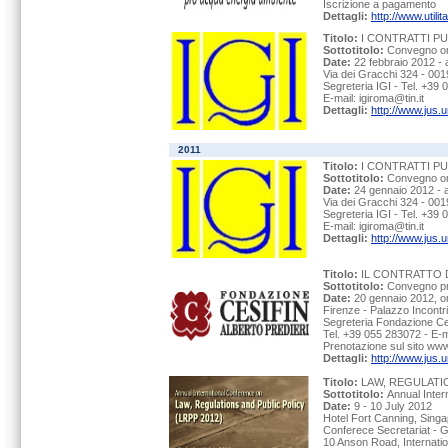
Iscrizione a pagamento
Dettagli:
http://www.utili
Titolo:
I CONTRATTI P
Sottotitolo:
Convegno org
Date:
22 febbraio 2012 - 
Via dei Gracchi 324 - 001
Segreteria IGI - Tel. +39
E-mail: igiroma@tin.it
Dettagli:
http://www.jus.
2011
Titolo:
I CONTRATTI P
Sottotitolo:
Convegno org
Date:
24 gennaio 2012 - 
Via dei Gracchi 324 - 001
Segreteria IGI - Tel. +39
E-mail: igiroma@tin.it
Dettagli:
http://www.jus.
Titolo:
IL CONTRATTO 
Sottotitolo:
Convegno pro
Date:
20 gennaio 2012, or
Firenze - Palazzo Incontri
Segreteria Fondazione Ces
Tel. +39 055 283072 - E-m
Prenotazione sul sito www.
Dettagli:
http://www.jus.u
Titolo:
LAW, REGULATI
Sottotitolo:
Annual Inte
Date:
9 - 10 July 2012
Hotel Fort Canning, Sing
Conferece Secretariat -
10 Anson Road, Internati