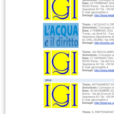
Sottotitolo:
Convegno org
Date:
22 FEBBRAIO 2011 
00192 Roma - Via dei Grac
Segreteria IGI Tel. +39 
E-mail: igiroma@tin.it
Dettagli:
http://www.igita
Titolo:
L'ACQUA E IL DI
Sottotitolo:
Convegno org
Date:
2 FEBBRAIO 2011 -
Trento, via Verdi 53 - Fac
Segreteria Dipartimento d
tel. 0461 281866 / fax 046
Dettagli:
http://events.uni
Titolo:
UN REGOLAMENT
Sottotitolo:
Convegno org
Date:
27 GENNAIO 2011 -
00192 Roma - Via dei Grac
Segreteria IGI Tel. +39 
E-mail: igiroma@tin.it
Dettagli:
http://www.igita
2010
Titolo:
AFFIDAMENTI DI
Sottotitolo:
Convegno org
Date:
30 NOVEMBRE 2010
Roma - Via dei Gracchi 32
Segreteria IGI Tel. +39 
E-mail: igiroma@tin.it
Dettagli:
http://www.jus.u
Titolo:
IL PARTENARIA