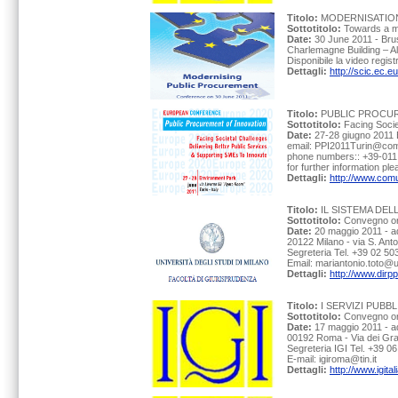
Titolo:
MODERNISATIO
Sottotitolo:
Towards a m
Date:
30 June 2011 - Brus
Charlemagne Building – Al
Disponibile la video regis
Dettagli:
http://scic.ec
Titolo:
PUBLIC PROCU
Sottotitolo:
Facing Socie
Date:
27-28 giugno 2011 
email: PPI2011Turin@comu
phone numbers:: +39-011
for further information p
Dettagli:
http://www.comun
Titolo:
IL SISTEMA DEL
Sottotitolo:
Convegno org
Date:
20 maggio 2011 - a
20122 Milano - via S. Ant
Segreteria Tel. +39 02 5
Email: mariantonio.toto@un
Dettagli:
http://www.dirp
Titolo:
I SERVIZI PUBB
Sottotitolo:
Convegno org
Date:
17 maggio 2011 - a
00192 Roma - Via dei Grac
Segreteria IGI Tel. +39 
E-mail: igiroma@tin.it
Dettagli:
http://www.igita