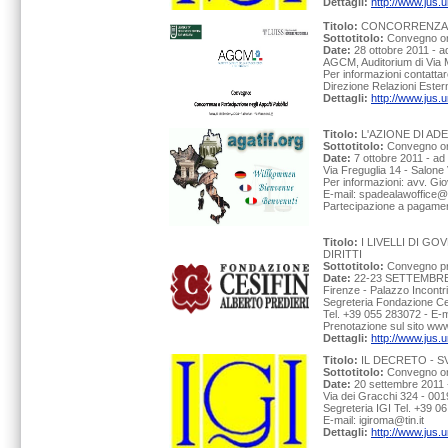
Dettagli:
http://www.jus
Titolo:
CONCORRENZA E
Sottotitolo:
Convegno org
Date:
28 ottobre 2011 - a
AGCM, Auditorium di Via 
Per informazioni contatt
Direzione Relazioni Esterne
Dettagli:
http://www.jus
Titolo:
L'AZIONE DI AD
Sottotitolo:
Convegno org
Date:
7 ottobre 2011 - ad
Via Freguglia 14 - Salone
Per informazioni: avv. G
E-mail: spadealawoffice@
Partecipazione a pagament
Titolo:
I LIVELLI DI G
DIRITTI
Sottotitolo:
Convegno pro
Date:
22-23 SETTEMBRE
Firenze - Palazzo Incontri
Segreteria Fondazione Ces
Tel. +39 055 283072 - E-m
Prenotazione sul sito www.
Dettagli:
http://www.jus.u
Titolo:
IL DECRETO - S
Sottotitolo:
Convegno org
Date:
20 settembre 2011 
Via dei Gracchi 324 - 001
Segreteria IGI Tel. +39 
E-mail: igiroma@tin.it
Dettagli:
http://www.jus