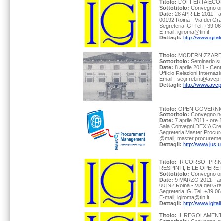
Titolo:
L'OFFERTA ECO
Sottotitolo:
Convegno org
Date:
28 APRILE 2011 - a
00192 Roma - Via dei Grac
Segreteria IGI Tel. +39 
E-mail: igiroma@tin.it
Dettagli:
http://www.igita
Titolo:
MODERNIZZARE L
Sottotitolo:
Seminario s
Date:
8 aprile 2011 - Cent
Ufficio Relazioni Internazi
Email - segr.rel.int@avcp.i
Dettagli:
http://www.avcp.
Titolo:
OPEN GOVERNME
Sottotitolo:
Convegno ne
Date:
7 aprile 2011 - ore
Sala Convegni DEXIA Cred
Segreteria Master Proc
@mail: master.procureme
Dettagli:
http://www.jus.
Titolo:
RICORSO PRIN
RESPINTI, E LE OPERE
Sottotitolo:
Convegno org
Date:
9 MARZO 2011 - ad
00192 Roma - Via dei Grac
Segreteria IGI Tel. +39 
E-mail: igiroma@tin.it
Dettagli:
http://www.igita
Titolo:
IL REGOLAMENT