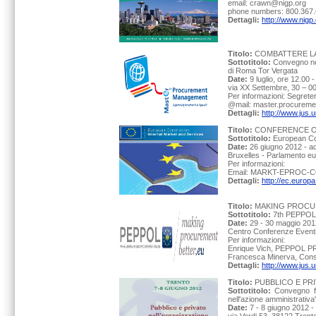
email: crawn@nigp.org
phone numbers: 800.367
Dettagli:
http://www.nigp
Titolo:
COMBATTERE LA
Sottotitolo:
Convegno nel
di Roma Tor Vergata
Date:
9 luglio, ore 12.00
via XX Settembre, 30 – 
Per informazioni: Segre
@mail: master.procureme
Dettagli:
http://www.jus.u
Titolo:
CONFERENCE O
Sottotitolo:
European Co
Date:
26 giugno 2012 - a
Bruxelles - Parlamento e
Per informazioni:
Email: MARKT-EPROC-C
Dettagli:
http://ec.europ
Titolo:
MAKING PROCU
Sottotitolo:
7th PEPPOL
Date:
29 - 30 maggio 201
Centro Conferenze Eventi
Per informazioni:
Enrique Vich, PEPPOL PR
Francesca Minerva, Consi
Dettagli:
http://www.jus.
Titolo:
PUBBLICO E PR
Sottotitolo:
Convegno fi
nell'azione amministrativa
Date:
7 - 8 giugno 2012 