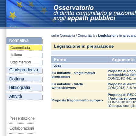
sei in Normativa / Comunitaria /
Legislazione in prepara
Legislazione in preparazione
Fonte
Argomento
2018
Proposta di Regol
EU initiative - single market
competitività del
programme
COM(2018) 441 fina
EU initiative - tutela
Proposta di dirett
whistleblowers
COM(2018) 218 fina
Proposta di REGO
l'Autorità europe
Proposta Regolamento europeo
COM/2018/0131 fin
l’Occupazione, gli af
Presentazione
Collaborazioni