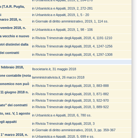
in Urbanistica e Appalti, 2019, 2, 264-270
 (T.A.R. Puglia,
in Urbanistica e Appalti, 2019, 2, 272-281
i
in Urbanistica e Appalti, 2019, 1, 5 - 20
marzo 2018, n.
in Giornale di diritto amministrativo, 2019, 1, 114 ss.
novembre 2018, n.
in Urbanistica e Appalti, 2019, 1, 98 - 106
tra vecchio e nuovo
in Rivista Trimestrale degli Appalti, 2018, 4, 1191-1210
i distintivi dalla
in Rivista Trimestrale degli Appalti, 2018, 4, 1247-1256
dei contratti
in Rivista Trimestrale degli Appalti, 2018, 4, 1297-1308
2 febbraio 2018,
Ilsocietario.it, 31 maggio 2018
ione contabile (nota
lamministrativista.it, 26 marzo 2018
 economico non può
in Rivista Trimestrale degli Appalti, 2018, 3, 883-888
, 11 giugno 2018 n.
in Rivista Trimestrale degli Appalti, 2018, 3, 871-882
in Rivista Trimestrale degli Appalti, 2018, 3, 922-970
ato" dei contratti
in Rivista Trimestrale degli Appalti, 2018, 3, 889-922
to, sez. V, 1 agosto
in Urbanistica e Appalti, 2018, 6, 780 ss.
gli appalti
in Rivista Trimestrale degli Appalti, 2018, 3
in Giornale di diritto amministrativo, 2018, 3, pp. 359-367
 1° marzo 2018, n.
in Urbanistica e Appalti, 2018, 5, 699 e ss.