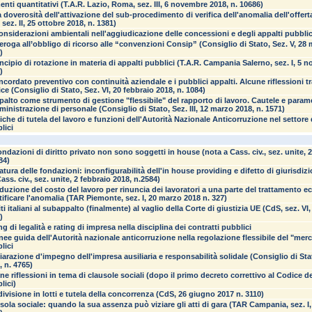
enti quantitativi (T.A.R. Lazio, Roma, sez. III, 6 novembre 2018, n. 10686)
a doverosità dell'attivazione del sub-procedimento di verifica dell'anomalia dell'offerta
 sez. II, 25 ottobre 2018, n. 1381)
onsiderazioni ambientali nell'aggiudicazione delle concessioni e degli appalti pubblic
eroga all’obbligo di ricorso alle “convenzioni Consip” (Consiglio di Stato, Sez. V, 28 
)
rincipio di rotazione in materia di appalti pubblici (T.A.R. Campania Salerno, sez. I, 5 
)
oncordato preventivo con continuità aziendale e i pubblici appalti. Alcune riflessioni 
ce (Consiglio di Stato, Sez. VI, 20 febbraio 2018, n. 1084)
palto come strumento di gestione "flessibile" del rapporto di lavoro. Cautele e parametr
inistrazione di personale (Consiglio di Stato, Sez. III, 12 marzo 2018, n. 1571)
tiche di tutela del lavoro e funzioni dell'Autorità Nazionale Anticorruzione nel settore 
lici
ondazioni di diritto privato non sono soggetti in house (nota a Cass. civ., sez. unite, 
84)
atura delle fondazioni: inconfigurabilità dell'in house providing e difetto di giurisdiz
Cass. civ., sez. unite, 2 febbraio 2018, n.2584)
iduzione del costo del lavoro per rinuncia dei lavoratori a una parte del trattamento
tificare l'anomalia (TAR Piemonte, sez. I, 20 marzo 2018 n. 327)
miti italiani al subappalto (finalmente) al vaglio della Corte di giustizia UE (CdS, sez. VI
)
ng di legalità e rating di impresa nella disciplina dei contratti pubblici
inee guida dell'Autorità nazionale anticorruzione nella regolazione flessibile del "merc
lici
iarazione d'impegno dell'impresa ausiliaria e responsabilità solidale (Consiglio di Sta
, n. 4765)
ne riflessioni in tema di clausole sociali (dopo il primo decreto correttivo al Codice de
lici)
ivisione in lotti e tutela della concorrenza (CdS, 26 giugno 2017 n. 3110)
sola sociale: quando la sua assenza può viziare gli atti di gara (TAR Campania, sez. I,