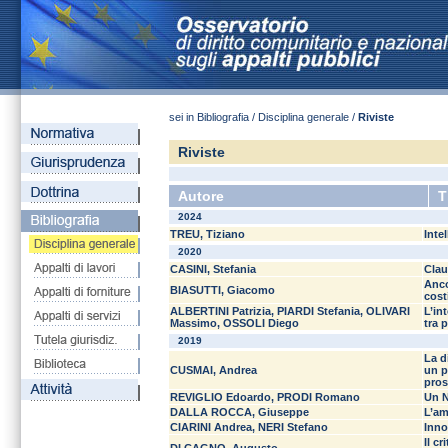
sei in Bibliografia / Disciplina generale /
Riviste
Riviste
Autore
T
2024
TREU, Tiziano
Inte
2020
CASINI, Stefania
Clau
Anco
BIASUTTI, Giacomo
cost
ALBERTINI Patrizia, PIARDI Stefania, OLIVARI
L’in
Massimo, OSSOLI Diego
tra 
2019
La d
CUSMAI, Andrea
un p
pros
REVIGLIO Edoardo, PRODI Romano
Un N
DALLA ROCCA, Giuseppe
L’am
CIARINI Andrea, NERI Stefano
Inno
Il c