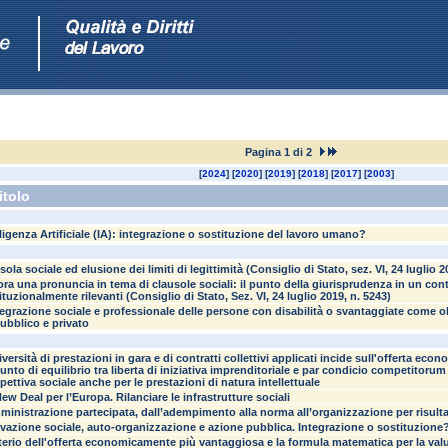
Pagina 1 di 2
[
2024
] [
2020
] [
2019
] [
2018
] [
2017
] [
2003
]
itolo
lligenza Artificiale (IA): integrazione o sostituzione del lavoro umano?
sola sociale ed elusione dei limiti di legittimità (Consiglio di Stato, sez. VI, 24 luglio 2
ra una pronuncia in tema di clausole sociali: il punto della giurisprudenza in un contra
ituzionalmente rilevanti (Consiglio di Stato, Sez. VI, 24 luglio 2019, n. 5243)
tegrazione sociale e professionale delle persone con disabilità o svantaggiate come o
pubblico e privato
iversità di prestazioni in gara e di contratti collettivi applicati incide sull'offerta econ
unto di equilibrio tra liberta di iniziativa imprenditoriale e par condicio competitorum
pettiva sociale anche per le prestazioni di natura intellettuale
ew Deal per l’Europa. Rilanciare le infrastrutture sociali
ministrazione partecipata, dall’adempimento alla norma all’organizzazione per risult
vazione sociale, auto-organizzazione e azione pubblica. Integrazione o sostituzione?
riterio dell'offerta economicamente più vantaggiosa e la formula matematica per la val