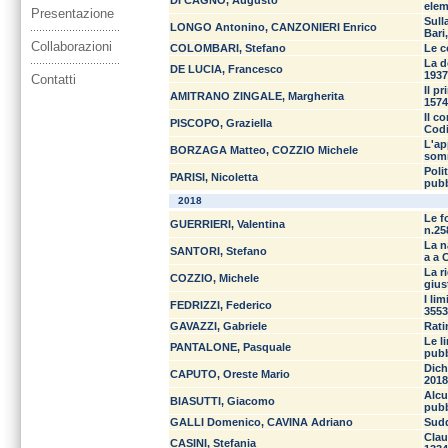
DI CAGNO, Augusto
elem
Presentazione
Sull
LONGO Antonino, CANZONIERI Enrico
Bari,
Collaborazioni
COLOMBARI, Stefano
Le c
La d
DE LUCIA, Francesco
1937
Contatti
Il p
AMITRANO ZINGALE, Margherita
1574
Il c
PISCOPO, Graziella
Codi
L'ap
BORZAGA Matteo, COZZIO Michele
somm
Poli
PARISI, Nicoletta
pubb
2018
Le f
GUERRIERI, Valentina
n.25
La n
SANTORI, Stefano
a a 
La r
COZZIO, Michele
gius
I li
FEDRIZZI, Federico
3553
GAVAZZI, Gabriele
Rati
Le l
PANTALONE, Pasquale
pubb
Dich
CAPUTO, Oreste Mario
2018
Alcu
BIASUTTI, Giacomo
pubb
GALLI Domenico, CAVINA Adriano
Sudd
Clau
CASINI, Stefania