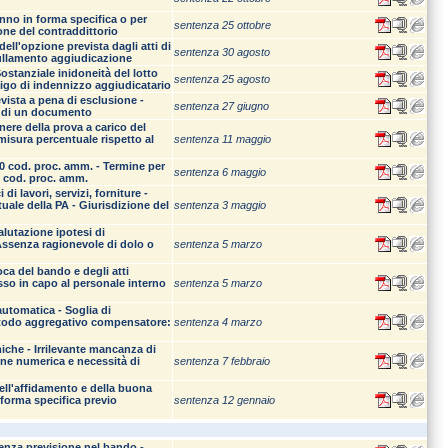
anno in forma specifica o per
sentenza 25 ottobre
one del contraddittorio
ell'opzione prevista dagli atti di
sentenza 30 agosto
nnullamento aggiudicazione
ostanziale inidoneità del lotto
sentenza 25 agosto
ligo di indennizzo aggiudicatario
vista a pena di esclusione -
sentenza 27 giugno
za di un documento
nere della prova a carico del
 misura percentuale rispetto al
sentenza 11 maggio
20 cod. proc. amm. - Termine per
sentenza 6 maggio
3 cod. proc. amm.
i lavori, servizi, forniture -
ale della PA - Giurisdizione del
sentenza 3 maggio
alutazione ipotesi di
 Assenza ragionevole di dolo o
sentenza 5 marzo
oca del bando e degli atti
sso in capo al personale interno
sentenza 5 marzo
utomatica - Soglia di
 Metodo aggregativo compensatore:
sentenza 4 marzo
miche - Irrilevante mancanza di
ione numerica e necessità di
sentenza 7 febbraio
dell'affidamento e della buona
 forma specifica previo
sentenza 12 gennaio
senza previsione nel bando -