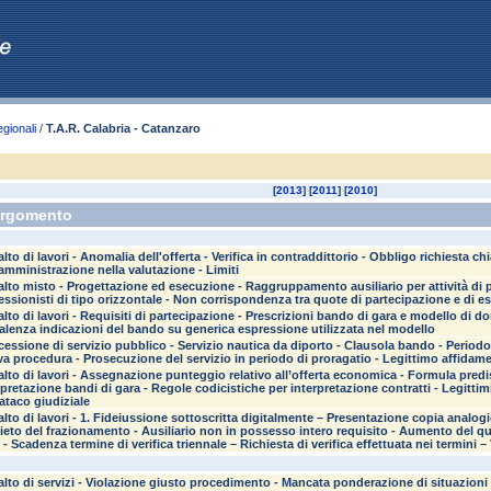
egionali
/
T.A.R. Calabria - Catanzaro
[
2013
] [
2011
] [
2010
]
rgomento
lto di lavori - Anomalia dell'offerta - Verifica in contraddittorio - Obbligo richiesta ch
'amministrazione nella valutazione - Limiti
lto misto - Progettazione ed esecuzione - Raggruppamento ausiliario per attività di 
essionisti di tipo orizzontale - Non corrispondenza tra quote di partecipazione e di es
lto di lavori - Requisiti di partecipazione - Prescrizioni bando di gara e modello di
alenza indicazioni del bando su generica espressione utilizzata nel modello
essione di servizio pubblico - Servizio nautica da diporto - Clausola bando - Period
a procedura - Prosecuzione del servizio in periodo di proragatio - Legittimo affidam
lto di lavori - Assegnazione punteggio relativo all’offerta economica - Formula pred
rpretazione bandi di gara - Regole codicistiche per interpretazione contratti - Legittim
ataco giudiziale
lto di lavori - 1. Fideiussione sottoscritta digitalmente – Presentazione copia analogi
vieto del frazionamento - Ausiliario non in possesso intero requisito - Aumento del quint
- Scadenza termine di verifica triennale – Richiesta di verifica effettuata nei termini – 
lto di servizi - Violazione giusto procedimento - Mancata ponderazione di situazioni -