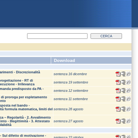
Download
iarimenti - Discrezionalità
sentenza 16 dicembre
progettazione - RT di
sentenza 19 settembre
ecuzione - Irrilevanza
 domanda predisposto da PA -
sentenza 12 settembre
o di proroga per espletamento
sentenza 11 settembre
ento
isposta nel bando -
ità formula matematica, limiti del
sentenza 28 agosto
ca – Regolarità - 2. Avvalimento
o - Illegittimità - 3. Attestato
sentenza 27 agosto
Validità
 Sul difetto di motivazione -
sentenza 22 ottobre