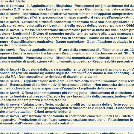
vanza del difetto
lto di fornitura - 1. Aggiudicazione illegittima - Presupposti per il risarcimento del d
valente - 2. Offerte anomale - Esclusione automatica - Illegittimità: mancata costituzi
lto di servizi - Individuazione dell'effettivo valore stimato dell'appalto: comprensivo d
 - Inammissibilità dell'offerta economica in rialzo rispetto al valore dell'appalto - A
lto di lavori - Crescente difficoltà economico-finanziaria della stazione appaltante - S
udicato ad autonomo utilizzo - Legittimità della revoca della procedura di gara - Obb
lto di lavori - Omessa presentazione dichiarazione potere di firma del fideiussore pre
usione - Legittimità - Divieto di sopperire mediante integrazione alla totale mancan
lto di lavori - Illegittimo diniego permesso di costruire - Danno da lucro cessante - O
rrente - Quantificazione equitativa - Danno curricolare - Quantificazione equitativa in
o da lucro cessante
lto servizi - Revoca aggiudicazione - E' atto della procedura di affidamento ex art. 1
gnare - Errore scusabile - Esclusione - Risarcimento danni - Esclusione ex art. 30 c. 
isto immobile - Procedura aperta - Disciplina comunitaria e nazionale appalti pubblici d
usione ambito di applicazione - Annullamento procedura - Responsabilità precontrattu
lto di lavori - Esclusione dalla gara e annullamento della sentenza di primo grado - V
onsabilità (evento dannoso; danno ingiusto; riferibilità del danno a una condotta) -
a della P.A - Non accoglimento richiesta di risarcimento danni
lto di servizi - Aggiudicazione della gara - Direttiva della Giunta Comunale per la rev
essi - Esternazione di plurimi motivi di interesse pubblico - Non necessità del posse
requisiti richiesti per la partecipazione all’appalto - Legittimità della revoca
lto di lavori - Offerta economicamente più vantaggiosa - Meccanismo di esclusione a
ramento fondata sul prezzo - Clausola lesiva - Irricevibilità della censura, tardiva -
 ponderazione fra prezzo e merito tecnico
lto di servizi - Valutazione offerte, modalità: profili tecnici prima delle offerte econo
ii a norme procedurali - Principi inderogabili di trasparenza e imparzialità - Ponderaz
ire criteri dettagliati - Criteri generici inidonei
lto di lavori - Attestazione di conformità del certificato camerale - Certezza - Tutela 
 oggettiva - Produzione di certificato camerale scaduto: esclusione - Risarcimento in
rtamento dell'intervenuta stipula del contratto
lto di lavori – Verifica anomalia offerte - Contemporanea verifica giustificazioni - As