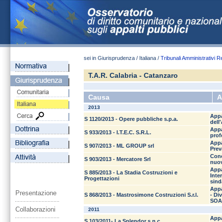
sei in Giurisprudenza / Italiana /
Tribunali Amministrativi R
T.A.R. Calabria - Catanzaro
Causa
A
2013
Appa
S 1120/2013 - Opere pubbliche s.p.a.
dell
Appa
S 933/2013 - I.T.E.C. S.R.L.
prof
Appa
S 907/2013 - ML GROUP srl
Prev
Conc
S 903/2013 - Mercatore Srl
nuov
Appa
S 885/2013 - La Stadia Costruzioni e
Inte
Progettazioni
sind
Appa
Presentazione
S 868/2013 - Mastrosimone Costruzioni S.r.l.
- Di
SOA 
Collaborazioni
2011
Appa
S 103/2011- La Splendor s.n.c.