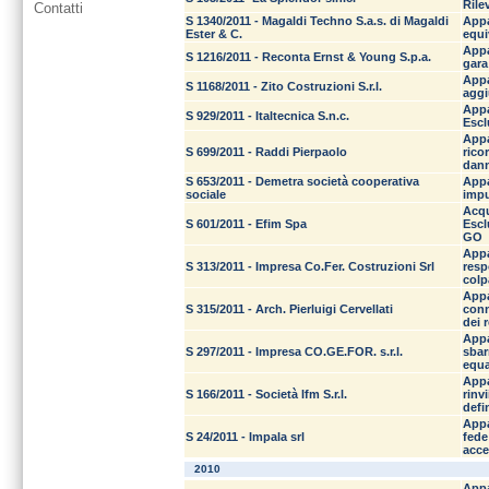
Rile
Contatti
S 1340/2011 - Magaldi Techno S.a.s. di Magaldi
Appa
Ester & C.
equi
Appa
S 1216/2011 - Reconta Ernst & Young S.p.a.
gara
Appa
S 1168/2011 - Zito Costruzioni S.r.l.
aggi
Appa
S 929/2011 - Italtecnica S.n.c.
Escl
Appa
S 699/2011 - Raddi Pierpaolo
rico
dann
S 653/2011 - Demetra società cooperativa
Appa
sociale
impu
Acqu
S 601/2011 - Efim Spa
Escl
GO
Appa
S 313/2011 - Impresa Co.Fer. Costruzioni Srl
resp
colp
Appa
S 315/2011 - Arch. Pierluigi Cervellati
conn
dei 
Appa
S 297/2011 - Impresa CO.GE.FOR. s.r.l.
sbar
equa
Appa
S 166/2011 - Società Ifm S.r.l.
rinv
defin
Appa
S 24/2011 - Impala srl
fede
acce
2010
Appa