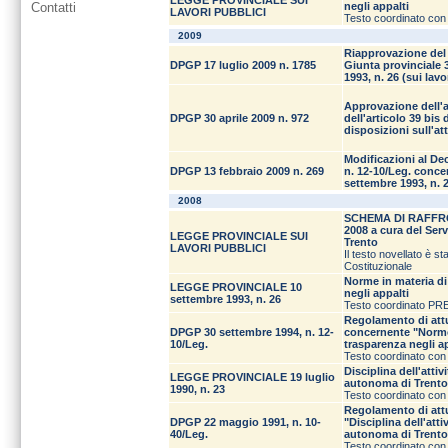
LEGGE PROVINCIALE SUI
Contatti
negli appalti
LAVORI PUBBLICI
Testo coordinato con l
2009
Riapprovazione del 
DPGP 17 luglio 2009 n. 1785
Giunta provinciale 3
1993, n. 26 (sui lavo
Approvazione dell'at
DPGP 30 aprile 2009 n. 972
dell'articolo 39 bis
disposizioni sull'at
Modificazioni al De
DPGP 13 febbraio 2009 n. 269
n. 12-10/Leg. conce
settembre 1993, n. 
2008
SCHEMA DI RAFFR
2008 a cura del Serv
LEGGE PROVINCIALE SUI
Trento
LAVORI PUBBLICI
Il testo novellato è 
Costituzionale
Norme in materia di 
LEGGE PROVINCIALE 10
negli appalti
settembre 1993, n. 26
Testo coordinato PREV
Regolamento di attu
DPGP 30 settembre 1994, n. 12-
concernente "Norme i
10/Leg.
trasparenza negli a
Testo coordinato con
Disciplina dell'atti
LEGGE PROVINCIALE 19 luglio
autonoma di Trento
1990, n. 23
Testo coordinato con
Regolamento di attu
DPGP 22 maggio 1991, n. 10-
"Disciplina dell'att
40/Leg.
autonoma di Trento
Testo coordinato con 