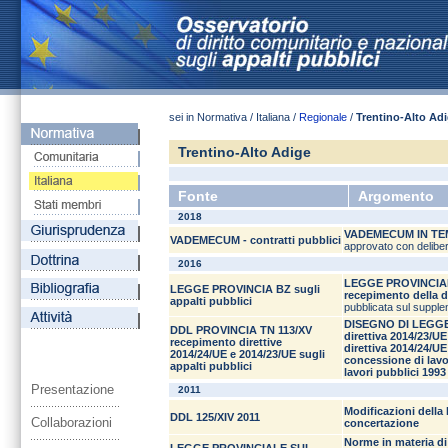
sei in Normativa / Italiana /
Regionale
/
Trentino-Alto Ad
Trentino-Alto Adige
Fonte
Argomento
2018
VADEMECUM IN TEM
VADEMECUM - contratti pubblici
approvato con deliber
2016
LEGGE PROVINCIALE n
LEGGE PROVINCIA BZ sugli
recepimento della d
appalti pubblici
pubblicata sul suppl
DISEGNO DI LEGGE N
DDL PROVINCIA TN 113/XV
direttiva 2014/23/UE
recepimento direttive
direttiva 2014/24/UE
2014/24/UE e 2014/23/UE sugli
concessione di lavor
appalti pubblici
lavori pubblici 1993
Presentazione
2011
Modificazioni della 
DDL 125/XIV 2011
Collaborazioni
concertazione
Norme in materia di 