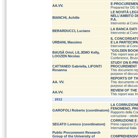
E-PROCUREMENT
AA.VV.
Prepared for DG
LE NOVITÀ LEGI
NELL’AMBITO D
BIANCHI, Achille
P.A.
Intervento al Con
LA BANCA DATI
BERARDUCCI, Luciano
Intervento al Con
IL CONCORDATO
URBANI, Massimo
E LA PARTECIP
Intervento al Con
"GOLDEN BOOK
BAUSÀ Oriol, LILJEMO Kelly,
This report was p
LOOZEN Nicolas
Conference, Brus
STUDY ON E-P
CATTANEO Gabriella, LIFONTI
PROCUREMENT 
Rosanna
This document rep
purpose of discus
REPORTS OF TH
AA. VV.
This documents re
purpose of discus
REVIEW OF THE
AA.VV.
This report was I
2012
LA CORRUZIONE 
FENOMENO, PRO
GAROFOLI Roberto (coordinatore)
Rapporto della Com
corruzione - ottob
CORRUZIONE E 
SEGATO Lorenzo (coordinatore)
Primo rapporto Co
International Italia
Public Procurement Research
Group of the University of
COMPREHENSIVE