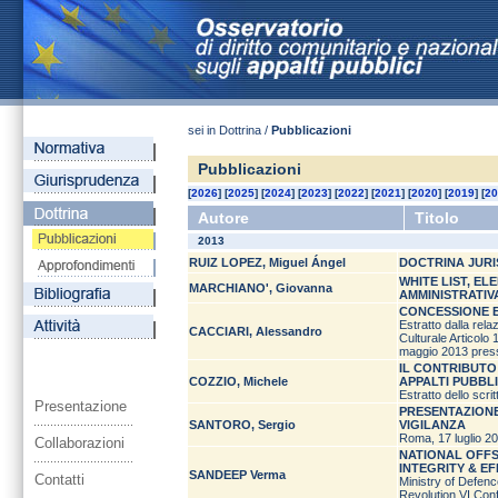
sei in Dottrina /
Pubblicazioni
Pubblicazioni
[
2026
] [
2025
] [
2024
] [
2023
] [
2022
] [
2021
] [
2020
] [
2019
] [
20
Autore
Titolo
2013
RUIZ LOPEZ, Miguel Ángel
DOCTRINA JURI
WHITE LIST, EL
MARCHIANO', Giovanna
AMMINISTRATIV
CONCESSIONE E
Estratto dalla rel
CACCIARI, Alessandro
Culturale Articolo 
maggio 2013 presso
IL CONTRIBUTO
COZZIO, Michele
APPALTI PUBBLI
Estratto dello scrit
Presentazione
PRESENTAZIONE
SANTORO, Sergio
VIGILANZA
Roma, 17 luglio 2
Collaborazioni
NATIONAL OFFS
INTEGRITY & E
SANDEEP Verma
Contatti
Ministry of Defenc
Revolution VI Con