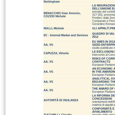
Nottingham
LA MISURAZIONE
DELL’UNIONE E
estratto del contri
BENACCHIO Gian Antonio,
317-352, presenta
COZZIO Michele
Predieri, dalla Soc
Comparato e Penale
Gerardino Romano il
NULLI, Michele
GLI APPALTI P
QUADRO DI VAL
EC - Internal Market and Services
2012
EU SMES IN 20
AA. VV.
SIZED ENTERPRI
studio pubblicato
LE ESCLUSIONI N
CAPUZZA, Vittorio
Intervento al Con
RISKS OF CORR
AA. VV.
CONTRACTS
European Parliame
AN ECONOMIC 
AA. VV.
IN THE AWARD
European Parliame
ANALYTICAL O
AA. VV.
REGARDING TH
European Parliame
THE AWARD OF
AA. VV.
European Parliame
LA RIFORMA DEL
CONCESSIONI
AUTORITÀ DI VIGILANZA
orientamenti dell’A
materia di appalti p
CONFORMITÀ E 
AVVALIMENTO
ZUCCHELLI, Claudio
estratto della rela