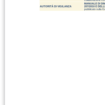
collaborazione con 
MANUALE DI DIM
AUTORITÀ DI VIGILANZA
207/2010 E DEL
pubblicato sulla G