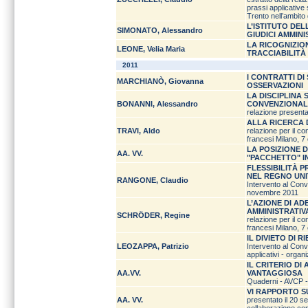
prassi applicative 
Trento nell’ambito d
L’ISTITUTO DE
SIMONATO, Alessandro
GIUDICI AMMINI
LA RICOGNIZIO
LEONE, Velia Maria
TRACCIABILITÀ
2011
I CONTRATTI DI
MARCHIANÒ, Giovanna
OSSERVAZIONI
LA DISCIPLINA 
BONANNI, Alessandro
CONVENZIONALI,
relazione present
ALLA RICERCA 
TRAVI, Aldo
relazione per il co
francesi Milano, 7
LA POSIZIONE 
AA. VV.
"PACCHETTO" IN
FLESSIBILITÀ 
NEL REGNO UN
RANGONE, Claudio
Intervento al Conv
novembre 2011
L’AZIONE DI A
AMMINISTRATIV
SCHRÖDER, Regine
relazione per il co
francesi Milano, 7
IL DIVIETO DI 
LEOZAPPA, Patrizio
Intervento al Conv
applicativi - orga
IL CRITERIO D
AA.VV.
VANTAGGIOSA
Quaderni - AVCP 
VI RAPPORTO S
AA. VV.
presentato il 20 se