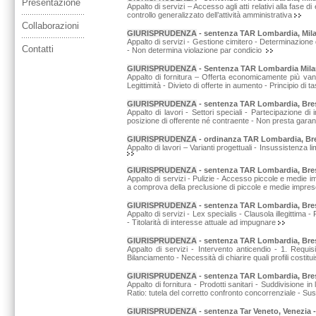
Presentazione
Appalto di servizi – Accesso agli atti relativi alla fase
controllo generalizzato dell’attività amministrativa
Collaborazioni
GIURISPRUDENZA
-
sentenza TAR Lombardia, Milano
Appalto di servizi - Gestione cimitero - Determinazione d
Contatti
- Non determina violazione par condicio
GIURISPRUDENZA
-
Sentenza TAR Lombardia Milan
Appalto di fornitura – Offerta economicamente più vant
Legittimità - Divieto di offerte in aumento - Principio di 
GIURISPRUDENZA
-
sentenza TAR Lombardia, Bresci
Appalto di lavori - Settori speciali - Partecipazione 
posizione di offerente né contraente - Non presta garanz
GIURISPRUDENZA
-
ordinanza TAR Lombardia, Bresc
Appalto di lavori – Varianti progettuali - Insussistenza li
GIURISPRUDENZA
-
sentenza TAR Lombardia, Bresc
Appalto di servizi - Pulizie - Accesso piccole e medie i
a comprova della preclusione di piccole e medie impre
GIURISPRUDENZA
-
sentenza TAR Lombardia, Bresci
Appalto di servizi - Lex specialis - Clausola illegittima
- Titolarità di interesse attuale ad impugnare
GIURISPRUDENZA
-
sentenza TAR Lombardia, Bresc
Appalto di servizi - Intervento anticendio - 1. Requi
Bilanciamento - Necessità di chiarire quali profili costi
GIURISPRUDENZA
-
sentenza TAR Lombardia, Bresc
Appalto di fornitura - Prodotti sanitari - Suddivisione i
Ratio: tutela del corretto confronto concorrenziale - S
GIURISPRUDENZA
-
sentenza Tar Veneto, Venezia -