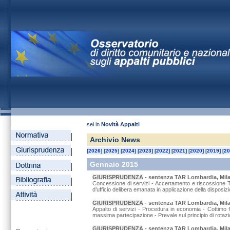
sei in
Novità Appalti
Archivio News
[
2026
] [
2025
] [
2024
] [
2023
] [
2022
] [
2021
] [
2020
] [
2019
] [
20
Gennaio 2015
GIURISPRUDENZA
-
sentenza TAR Lombardia, Milan
Concessione di servizi - Accertamento e riscossione T
d’ufficio delibera emanata in applicazione della disposiz
GIURISPRUDENZA
-
sentenza TAR Lombardia, Milano
Appalto di servizi - Procedura in economia - Cottimo fi
massima partecipazione - Prevale sul principio di rotazio
GIURISPRUDENZA
-
sentenza TAR Lombardia, Milano