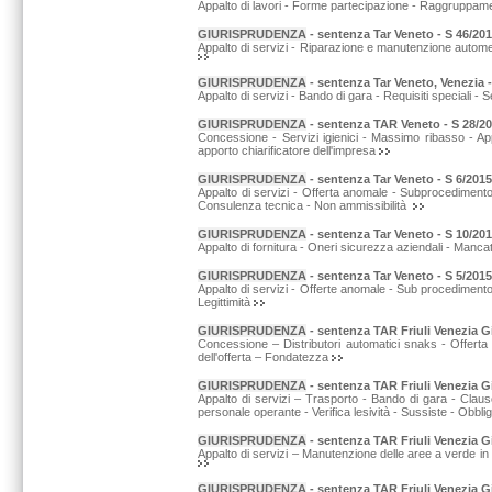
Appalto di lavori - Forme partecipazione - Raggruppame
GIURISPRUDENZA
-
sentenza Tar Veneto - S 46/2015 
Appalto di servizi - Riparazione e manutenzione automez
GIURISPRUDENZA
-
sentenza Tar Veneto, Venezia -
Appalto di servizi - Bando di gara - Requisiti speciali 
GIURISPRUDENZA
-
sentenza TAR Veneto - S 28/20
Concessione - Servizi igienici - Massimo ribasso - App
apporto chiarificatore dell'impresa
GIURISPRUDENZA
-
sentenza Tar Veneto - S 6/2015 
Appalto di servizi - Offerta anomale - Subprocedimento d
Consulenza tecnica - Non ammissibilità
GIURISPRUDENZA
-
sentenza Tar Veneto - S 10/2015
Appalto di fornitura - Oneri sicurezza aziendali - Mancat
GIURISPRUDENZA
-
sentenza Tar Veneto - S 5/2015 
Appalto di servizi - Offerte anomale - Sub procedimento d
Legittimità
GIURISPRUDENZA
-
sentenza TAR Friuli Venezia Giu
Concessione – Distributori automatici snaks - Offerta e
dell'offerta – Fondatezza
GIURISPRUDENZA
-
sentenza TAR Friuli Venezia Giul
Appalto di servizi – Trasporto - Bando di gara - Clauso
personale operante - Verifica lesività - Sussiste - Obbl
GIURISPRUDENZA
-
sentenza TAR Friuli Venezia Giu
Appalto di servizi – Manutenzione delle aree a verde i
GIURISPRUDENZA
-
sentenza TAR Friuli Venezia G