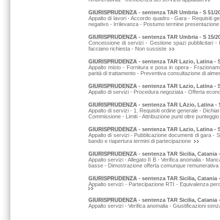
GIURISPRUDENZA
-
sentenza TAR Umbria - S 51/201
Appalto di lavori - Accordo quadro - Gara - Requisiti gen
negativo - Irrilevanza - Postumo termine presentazione
GIURISPRUDENZA
-
sentenza TAR Umbria - S 15/20
Concessione di servizi - Gestione spazi pubblicitari -
facciano richiesta - Non sussiste
GIURISPRUDENZA
-
sentenza TAR Lazio, Latina - S 
Appalto misto - Fornitura e posa in opera - Frazionamento
parità di trattamento - Preventiva consultazione di alm
GIURISPRUDENZA
-
sentenza TAR Lazio, Latina - 
Appalto di servizi - Procedura negoziata - Offerta eco
GIURISPRUDENZA
-
sentenza TAR LAzio, Latina - S
Appalto di servizi - 1. Requisiti ordine generale - Dichia
Commissione - Limiti - Attribuzione punti oltre punteggi
GIURISPRUDENZA
-
sentenza TAR Lazio, Latina - S
Appalto di servizi - Pubblicazione documenti di gara - Su
bando e riapertura termini di partecipazione
GIURISPRUDENZA
-
sentenza TAR Sicilia, Catania 
Appalto servizi - Allegato II B - Verifica anomalia - M
basse - Dimostrazione offerta comunque remunerativa e 
GIURISPRUDENZA
-
sentenza TAR Sicilia, Catania -
Appalto servizi - Partecipazione RTI - Equivalenza perc
GIURISPRUDENZA
-
sentenza TAR Sicilia, Catania 
Appalto servizi - Verifica anomalia - Giustificazioni senza