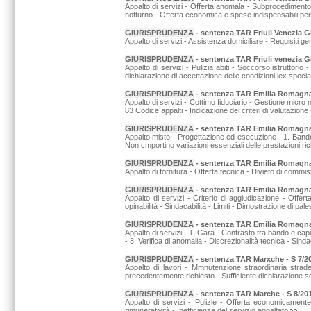
Appalto di servizi - Offerta anomala - Subprocedimento - 
notturno - Offerta economica e spese indispensabili per
GIURISPRUDENZA
-
sentenza TAR Friuli Venezia Gi
Appalto di servizi - Assistenza domiciliare - Requisiti g
GIURISPRUDENZA
-
sentenza TAR Friuli venezia Gi
Appalto di servizi - Pulizia abiti - Soccorso istruttori
dichiarazione di accettazione delle condizioni lex specia
GIURISPRUDENZA
-
sentenza TAR Emilia Romagna,
Appalto di servizi - Cottimo fiduciario - Gestione micro 
83 Codice appalti - Indicazione dei criteri di valutazione 
GIURISPRUDENZA
-
sentenza TAR Emilia Romagna, 
Appalto misto - Progettazione ed esecuzione - 1. Bando - 
Non cmportino variazioni essenziali delle prestazioni r
GIURISPRUDENZA
-
sentenza TAR Emilia Romagna, 
Appalto di fornitura - Offerta tecnica - Divieto di commis
GIURISPRUDENZA
-
sentenza TAR Emilia Romagna,
Appalto di servizi - Criterio di aggiudicazione - Offe
opinabilità - Sindacabilità - Limiti - Dimostrazione di pale
GIURISPRUDENZA
-
sentenza TAR Emilia Romagna, 
Appalto di servizi - 1. Gara - Contrasto tra bando e cap
- 3. Verifica di anomalia - Discrezionalità tecnica - Sinda
GIURISPRUDENZA
-
sentenza TAR Marxche - S 7/20
Appalto di lavori - Mmnutenzione straordinaria strad
precedentemente richiesto - Sufficiente dichiarazione s
GIURISPRUDENZA
-
sentenza TAR Marche - S 8/2015
Appalto di servizi - Pulizie - Offerta economicament
rimuneratività - Inefficienza del servizio appaltato